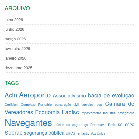
ARQUIVO
julho 2026
junho 2026
março 2026
fevereiro 2026
janeiro 2026
dezembro 2025
TAGS
Aeroporto
Acin
bacia de evolução
Associativismo
Câmara de
Certisign
Complexo Portuário
construção civil
correios; cep
Facisc
Vereadores
Economia
Impostômetro
Indústria
navegafolia
Navegantes
núcleo de segurança
Portonave
Refis
SC
SCPC
Sebrae
segurança pública
Util Alimentação
Voz Única