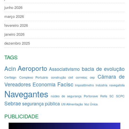
junho 2026
março 2026
fevereiro 2026
janeiro 2026
dezembro 2025
TAGS
Aeroporto
Acin
bacia de evolução
Associativismo
Câmara de
Certisign
Complexo Portuário
construção civil
correios; cep
Facisc
Vereadores
Economia
Impostômetro
Indústria
navegafolia
Navegantes
núcleo de segurança
Portonave
Refis
SC
SCPC
Sebrae
segurança pública
Util Alimentação
Voz Única
PUBLICIDADE