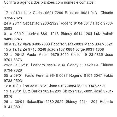
Confira a agenda dos plantões com nomes e contatos:
–
17 a 21/11 Luiz Carlos 9621-7299 Reinaldo 9921-9131 Cláudio
9734-7828
24 a 28/11 Sebastião 9280-2929 Rogério 9104-3047 Fábio 9738-
2593
01 a 05/12 Lourival 8841-1213 Sidney 9914-1204 Luiz Valmir
8480-2246
08 a 12/12 Vavá 8480-7333 Roberto 9141-9881 Mano 9947-5521
15 a 19/12 Zé 9748-0248 João 9107-0884 Jorge 9931-1858
22 a 26/12 Paulo Meuzi 9679-3090 Cleiton 9123-0835 José
9701-8376
29/12 a 02/01 Leandro 9991-6134 Sidney 9914-1204 Cláudio
9734-7828
05 a 09/01 Paulo Pereira 9648-0097 Rogério 9104-3047 Fábio
9738-2593
12 a 16/01 Lori 3319-8121 João 9107-0884 Mano 9947-5521
19 a 23/01 Luiz Carlos 9621-7299 Cleiton 9123-0835 José 9701-
8376
26 a 30/01 Sebastião 9280-2929 Sidney 9914-1204 Roberto
9141-9801
–