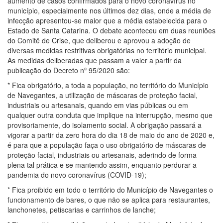
aumento de casos confirmados para o novo coronavírus no
município, especialmente nos últimos dez dias, onde a média de
infecção apresentou-se maior que a média estabelecida para o
Estado de Santa Catarina. O debate aconteceu em duas reuniões
do Comitê de Crise, que deliberou e aprovou a adoção de
diversas medidas restritivas obrigatórias no território municipal.
As medidas deliberadas que passam a valer a partir da
publicação do Decreto nº 95/2020 são:
* Fica obrigatório, a toda a população, no território do Município
de Navegantes, a utilização de máscaras de proteção facial,
industriais ou artesanais, quando em vias públicas ou em
qualquer outra conduta que implique na interrupção, mesmo que
provisoriamente, do isolamento social. A obrigação passará a
vigorar a partir da zero hora do dia 18 de maio do ano de 2020 e,
é para que a população faça o uso obrigatório de máscaras de
proteção facial, industriais ou artesanais, aderindo de forma
plena tal prática e se mantendo assim, enquanto perdurar a
pandemia do novo coronavírus (COVID-19);
* Fica proibido em todo o território do Município de Navegantes o
funcionamento de bares, o que não se aplica para restaurantes,
lanchonetes, petiscarias e carrinhos de lanche;