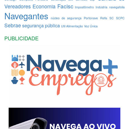
Facisc
Vereadores
Economia
Impostômetro
Indústria
navegafolia
Navegantes
núcleo de segurança
Portonave
Refis
SC
SCPC
Sebrae
segurança pública
Util Alimentação
Voz Única
PUBLICIDADE