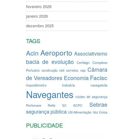
fevereiro 2026
janeiro 2026
dezembro 2025
TAGS
Aeroporto
Acin
Associativismo
bacia de evolução
Certisign
Complexo
Câmara
Portuário
construção civil
correios; cep
Facisc
de Vereadores
Economia
Impostômetro
Indústria
navegafolia
Navegantes
núcleo de segurança
Sebrae
Portonave
Refis
SC
SCPC
segurança pública
Util Alimentação
Voz Única
PUBLICIDADE