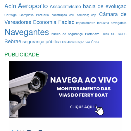
Aeroporto
Acin
bacia de evolução
Associativismo
Câmara de
Certisign
Complexo Portuário
construção civil
correios; cep
Facisc
Vereadores
Economia
Impostômetro
Indústria
navegafolia
Navegantes
núcleo de segurança
Portonave
Refis
SC
SCPC
Sebrae
segurança pública
Util Alimentação
Voz Única
PUBLICIDADE