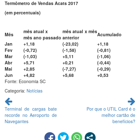
Termômetro de Vendas Acats 2017
(em percentuais)
mês atual x
mês atual x mês
Mês
Acumulado
mês ano passado
anterior
Jan
+1,18
(-23,02)
+1,18
Fev
(-0,72)
(-1,58)
(-0,81)
Mar
(-1,03)
+5,11
(-1,06)
Abr
+5,71
+0,21
(-0,44)
Mai
+2,85
(-7,27)
(-0,29)
Jun
+4,82
+5,68
+0,53
Fonte: Economia SC
Categoria:
Notícias
Continue
lendo
Terminal de cargas bate
Por que o UTIL Card é o
recorde no Aeroporto de
melhor cartão de
Navegantes
benefícios?