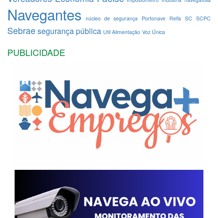
Navegantes
núcleo de segurança
Portonave
Refis
SC
SCPC
Sebrae
segurança pública
Util Alimentação
Voz Única
PUBLICIDADE