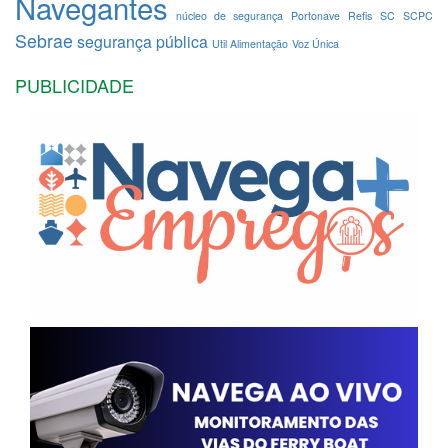
Navegantes
núcleo de segurança
Portonave
Refis
SC
SCPC
Sebrae
segurança pública
Util Alimentação
Voz Única
PUBLICIDADE