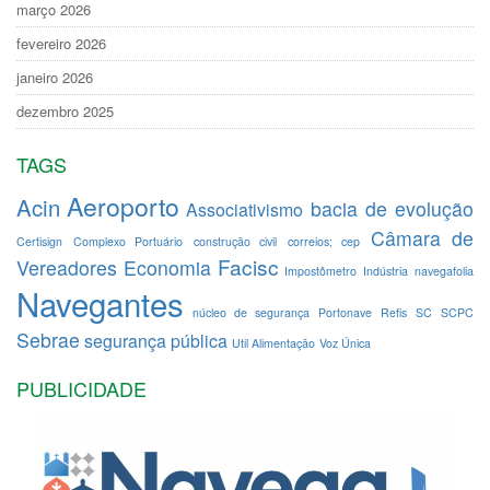
março 2026
fevereiro 2026
janeiro 2026
dezembro 2025
TAGS
Aeroporto
Acin
bacia de evolução
Associativismo
Câmara de
Certisign
Complexo Portuário
construção civil
correios; cep
Facisc
Vereadores
Economia
Impostômetro
Indústria
navegafolia
Navegantes
núcleo de segurança
Portonave
Refis
SC
SCPC
Sebrae
segurança pública
Util Alimentação
Voz Única
PUBLICIDADE