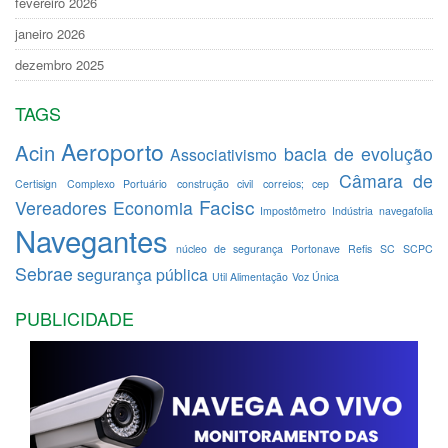
fevereiro 2026
janeiro 2026
dezembro 2025
TAGS
Aeroporto
Acin
bacia de evolução
Associativismo
Câmara de
Certisign
Complexo Portuário
construção civil
correios; cep
Facisc
Vereadores
Economia
Impostômetro
Indústria
navegafolia
Navegantes
núcleo de segurança
Portonave
Refis
SC
SCPC
Sebrae
segurança pública
Util Alimentação
Voz Única
PUBLICIDADE