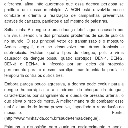
diferença, afinal não queremos que essa doença perigosa se
prolifere em nosso município. A ACIN está envolvida nesse
combate e orienta a realização de campanhas preventivas
através de cartazes, panfletos e até mesmo de palestras.
Saiba mais: A dengue é uma doença febril aguda causada por
um vírus, sendo um dos principais problemas de saúde pública
no mundo. O seu principal vetor de transmissão é o mosquito
Aedes aegypti, que se desenvolve em áreas tropicais e
subtropicais. Existem quatro tipos de dengue, pois o vírus
causador da dengue possui quatro sorotipos: DEN-1, DEN-2,
DEN-3 e DEN-4. A infecção por um deles dá proteção
permanente para o mesmo sorotipo, mas imunidade parcial e
temporária contra os outros três.
Embora pareça pouco agressiva, a doença pode evoluir para a
dengue hemorrágica e a síndrome do choque da dengue,
caracterizadas por sangramento e queda de pressão arterial, o
que eleva o risco de morte. A melhor maneira de combater esse
mal é atuando de forma preventiva, impedindo a reprodução do
mosquito. Fonte:
(http://www.minhavida.com.br/saude/temas/dengue).
Estamos a disposição para qualquer esclarecimento e apoio.