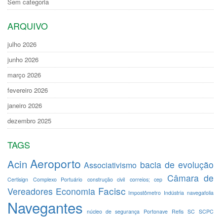
Sem categoria
ARQUIVO
julho 2026
junho 2026
março 2026
fevereiro 2026
janeiro 2026
dezembro 2025
TAGS
Aeroporto
Acin
bacia de evolução
Associativismo
Câmara de
Certisign
Complexo Portuário
construção civil
correios; cep
Facisc
Vereadores
Economia
Impostômetro
Indústria
navegafolia
Navegantes
núcleo de segurança
Portonave
Refis
SC
SCPC