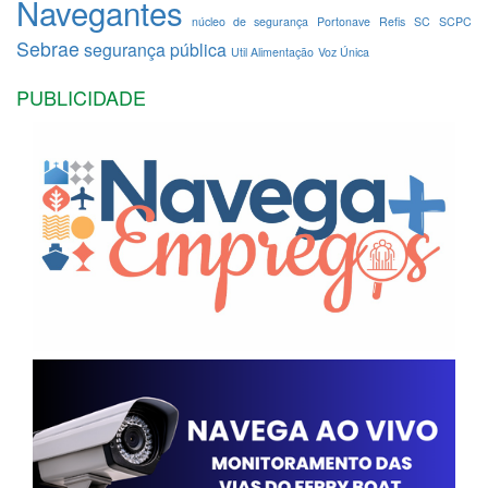
Navegantes
núcleo de segurança
Portonave
Refis
SC
SCPC
Sebrae
segurança pública
Util Alimentação
Voz Única
PUBLICIDADE