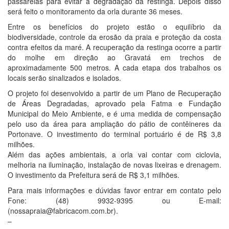
passarelas para evitar a degradação da restinga. Depois disso
será feito o monitoramento da orla durante 36 meses.
Entre os benefícios do projeto estão o equilíbrio da
biodiversidade, controle da erosão da praia e proteção da costa
contra efeitos da maré. A recuperação da restinga ocorre a partir
do molhe em direção ao Gravatá em trechos de
aproximadamente 500 metros. A cada etapa dos trabalhos os
locais serão sinalizados e isolados.
O projeto foi desenvolvido a partir de um Plano de Recuperação
de Áreas Degradadas, aprovado pela Fatma e Fundação
Municipal do Meio Ambiente, e é uma medida de compensação
pelo uso da área para ampliação do pátio de contêineres da
Portonave. O investimento do terminal portuário é de R$ 3,8
milhões.
Além das ações ambientais, a orla vai contar com ciclovia,
melhoria na iluminação, instalação de novas lixeiras e drenagem.
O investimento da Prefeitura será de R$ 3,1 milhões.
Para mais informações e dúvidas favor entrar em contato pelo
Fone: (48) 9932-9395 ou E-mail:
(nossapraia@fabricacom.com.br).
–