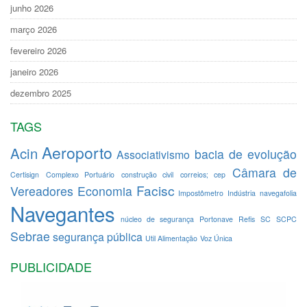
junho 2026
março 2026
fevereiro 2026
janeiro 2026
dezembro 2025
TAGS
Aeroporto
Acin
bacia de evolução
Associativismo
Câmara de
Certisign
Complexo Portuário
construção civil
correios; cep
Facisc
Vereadores
Economia
Impostômetro
Indústria
navegafolia
Navegantes
núcleo de segurança
Portonave
Refis
SC
SCPC
Sebrae
segurança pública
Util Alimentação
Voz Única
PUBLICIDADE