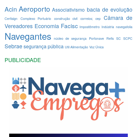
Aeroporto
Acin
bacia de evolução
Associativismo
Câmara de
Certisign
Complexo Portuário
construção civil
correios; cep
Facisc
Vereadores
Economia
Impostômetro
Indústria
navegafolia
Navegantes
núcleo de segurança
Portonave
Refis
SC
SCPC
Sebrae
segurança pública
Util Alimentação
Voz Única
PUBLICIDADE