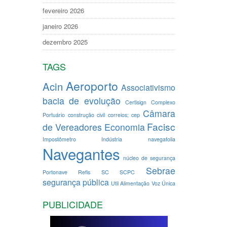
fevereiro 2026
janeiro 2026
dezembro 2025
TAGS
Aeroporto
Acin
Associativismo
bacia de evolução
Certisign
Complexo
Câmara
Portuário
construção civil
correios; cep
Facisc
de Vereadores
Economia
Impostômetro
Indústria
navegafolia
Navegantes
núcleo de segurança
Sebrae
Portonave
Refis
SC
SCPC
segurança pública
Util Alimentação
Voz Única
PUBLICIDADE