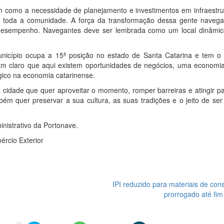
m como a necessidade de planejamento e investimentos em infraestru
e toda a comunidade. A força da transformação dessa gente navega
o desempenho. Navegantes deve ser lembrada como um local dinâmi
nicípio ocupa a 15ª posição no estado de Santa Catarina e tem o
xam claro que aqui existem oportunidades de negócios, uma economi
ico na economia catarinense.
 cidade que quer aproveitar o momento, romper barreiras e atingir p
m quer preservar a sua cultura, as suas tradições e o jeito de ser
inistrativo da Portonave.
ércio Exterior
IPI reduzido para materiais de con
prorrogado até fim