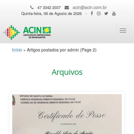
acin@acin.com.br
47 3342 2037
Quinta-feira, 06 de Agosto de 2026
-
Toggl
navig
Início
»
Artigos postados por admin
(Page 2)
Arquivos