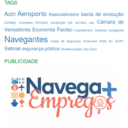
TAGS
Aeroporto
Acin
bacia de evolução
Associativismo
Câmara de
Certisign
Complexo Portuário
construção civil
correios; cep
Facisc
Vereadores
Economia
Impostômetro
Indústria
navegafolia
Navegantes
núcleo de segurança
Portonave
Refis
SC
SCPC
Sebrae
segurança pública
Util Alimentação
Voz Única
PUBLICIDADE