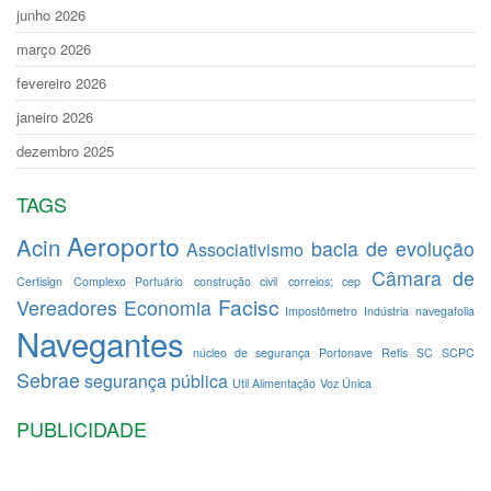
junho 2026
março 2026
fevereiro 2026
janeiro 2026
dezembro 2025
TAGS
Aeroporto
Acin
bacia de evolução
Associativismo
Câmara de
Certisign
Complexo Portuário
construção civil
correios; cep
Facisc
Vereadores
Economia
Impostômetro
Indústria
navegafolia
Navegantes
núcleo de segurança
Portonave
Refis
SC
SCPC
Sebrae
segurança pública
Util Alimentação
Voz Única
PUBLICIDADE