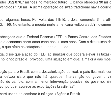
vender US$ 876,7 milhões no mercado futuro. O banco ofereceu 30 mil 
endidos 17,6 mil. A última operação de swap tradicional havia ocorr
or algumas horas. Por volta das 11h10, o dólar comercial tinha ati
2,1195. No entanto, a moeda norte-americana voltou a subir novament
ndicações que o Federal Reserve (FED, o Banco Central dos Estados
do a economia norte-americana nos últimos anos. Com a diminuição d
a, o que afeta as cotações em todo o mundo.
a, disse que a ação do FED, ao sinalizar que poderá elevar as taxas 
em no longo prazo e (provocou uma situação em que) a maioria das mo
ão para o Brasil: com a desvalorização do real, o país fica mais co
ga deixou claro que não há qualquer intervenção do governo v
ação do câmbio, com a menor intervenção possível do governo. En
vo, porque favorece as exportações brasileiras”.
erá usada no combate à inflação. (Agência Brasil)