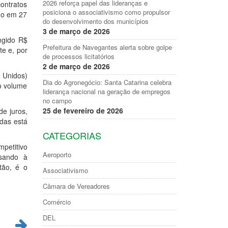
2026 reforça papel das lideranças e
contratos
posiciona o associativismo como propulsor
ido em 27
do desenvolvimento dos municípios
3 de março de 2026
ngido R$
Prefeitura de Navegantes alerta sobre golpe
e e, por
de processos licitatórios
2 de março de 2026
 Unidos)
Dia do Agronegócio: Santa Catarina celebra
o volume
liderança nacional na geração de empregos
no campo
25 de fevereiro de 2026
de juros,
edas está
CATEGORIAS
mpetitivo
Aeroporto
isando à
tão, é o
Associativismo
Câmara de Vereadores
Comércio
DEL