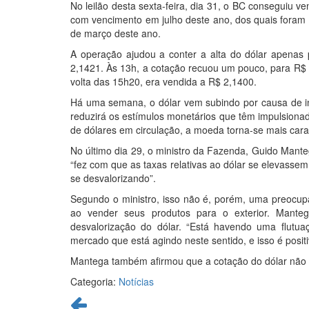
No leilão desta sexta-feira, dia 31, o BC conseguiu 
com vencimento em julho deste ano, dos quais foram v
de março deste ano.
A operação ajudou a conter a alta do dólar apenas p
2,1421. Às 13h, a cotação recuou um pouco, para R$ 
volta das 15h20, era vendida a R$ 2,1400.
Há uma semana, o dólar vem subindo por causa de i
reduzirá os estímulos monetários que têm impulsiona
de dólares em circulação, a moeda torna-se mais car
No último dia 29, o ministro da Fazenda, Guido Manteg
“fez com que as taxas relativas ao dólar se elevass
se desvalorizando”.
Segundo o ministro, isso não é, porém, uma preocupaç
ao vender seus produtos para o exterior. Mante
desvalorização do dólar. “Está havendo uma flutu
mercado que está agindo neste sentido, e isso é positi
Mantega também afirmou que a cotação do dólar não s
Categoria:
Notícias
Continue