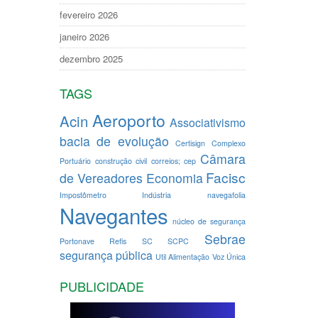
fevereiro 2026
janeiro 2026
dezembro 2025
TAGS
Aeroporto
Acin
Associativismo
bacia de evolução
Certisign
Complexo
Câmara
Portuário
construção civil
correios; cep
Facisc
de Vereadores
Economia
Impostômetro
Indústria
navegafolia
Navegantes
núcleo de segurança
Sebrae
Portonave
Refis
SC
SCPC
segurança pública
Util Alimentação
Voz Única
PUBLICIDADE