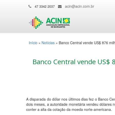
acin@acin.com.br
47 3342 2037
Início
»
Notícias
»
Banco Central vende US$ 876 milhõ
Banco Central vende US$ 87
A disparada do dólar nos últimos dias fez o Banco Cen
dois meses, a autoridade monetária vendeu dólares n
conter a alta da cotação da moeda norte-americana.