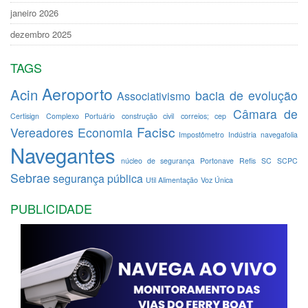
janeiro 2026
dezembro 2025
TAGS
Aeroporto
Acin
bacia de evolução
Associativismo
Câmara de
Certisign
Complexo Portuário
construção civil
correios; cep
Facisc
Vereadores
Economia
Impostômetro
Indústria
navegafolia
Navegantes
núcleo de segurança
Portonave
Refis
SC
SCPC
Sebrae
segurança pública
Util Alimentação
Voz Única
PUBLICIDADE