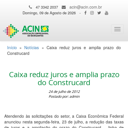
acin@acin.com.br
47 3342 2037
Domingo, 09 de Agosto de 2026
-
Toggl
navig
Início
»
Notícias
»
Caixa reduz juros e amplia prazo do
Construcard
Caixa reduz juros e amplia prazo
do Construcard
24 de julho de 2012
Postado por: admin
Atendendo às solicitações do setor, a Caixa Econômica Federal
anunciou nesta segunda-feira, 23 de julho, a redução das taxas
de juros e a ampliação do prazo do Construcard – linha de