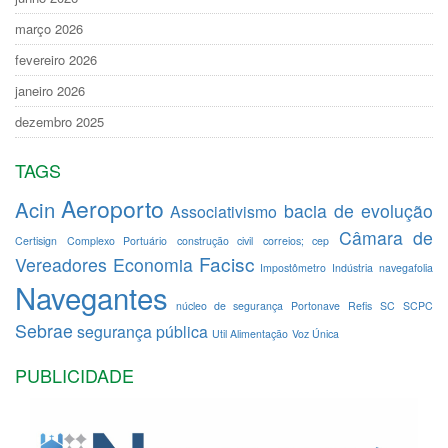
março 2026
fevereiro 2026
janeiro 2026
dezembro 2025
TAGS
Aeroporto
Acin
bacia de evolução
Associativismo
Câmara de
Certisign
Complexo Portuário
construção civil
correios; cep
Facisc
Vereadores
Economia
Impostômetro
Indústria
navegafolia
Navegantes
núcleo de segurança
Portonave
Refis
SC
SCPC
Sebrae
segurança pública
Util Alimentação
Voz Única
PUBLICIDADE