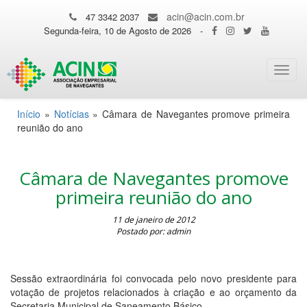
acin@acin.com.br
47 3342 2037
Segunda-feira, 10 de Agosto de 2026
-
Toggl
navig
Início
»
Notícias
»
Câmara de Navegantes promove primeira
reunião do ano
Câmara de Navegantes promove
primeira reunião do ano
11 de janeiro de 2012
Postado por: admin
Sessão extraordinária foi convocada pelo novo presidente para
votação de projetos relacionados à criação e ao orçamento da
Secretaria Municipal de Saneamento Básico