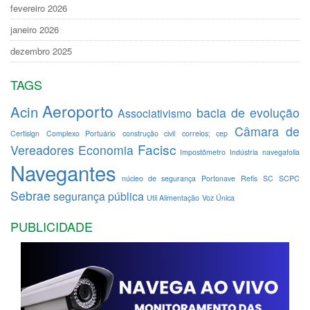
fevereiro 2026
janeiro 2026
dezembro 2025
TAGS
Aeroporto
Acin
bacia de evolução
Associativismo
Câmara de
Certisign
Complexo Portuário
construção civil
correios; cep
Facisc
Vereadores
Economia
Impostômetro
Indústria
navegafolia
Navegantes
núcleo de segurança
Portonave
Refis
SC
SCPC
Sebrae
segurança pública
Util Alimentação
Voz Única
PUBLICIDADE