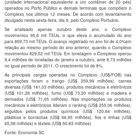
(unidade internacional equivalente a um contêiner de 20 pés)
operados no Porto Público e demais terminais que compõem o
Complexo nos últimos 12 meses. De acordo com levantamento
divulgado nesta sexta-feira, dia 9, pelo Complexo Portuário.
Se analisado apenas outubro deste ano, o Complexo
movimentou 95,6 mil TEUs, o que eleva o acumulado do ano
para 859,73 mil TEUs. O avanço registrado no ano foi de 4,0%em
relação ao mesmo período do ano anterior, quando o Complexo
movimentou 829,52 mil TEUs. Em tonelagem o Complexo operou
9,4 milhões de toneladas de janeiro a outubro, ante 8,73 milhões
no igual período de 2011. O crescimento foi de 8%.
As principais cargas operadas no Complexo (US$/FOB) nas
exportações foram o frango (US$ 259,99 milhões), carnes
diversas (US$ 141,03 milhões), produtos mecânicos e eletrônicos
(US$ 101,28 milhões), fumo (US$ 73,30 milhões) e madeira e
derivados (US$ 71,65 milhões). Nas importações os produtos
mecânicos e eletrônicos lideram o ranking (US$ 255,06 milhões),
seguidos pelos produtos químicos (US$ 120,84 milhões),
plásticos e borrachas (US$ 66,95 milhões), fios e linhas (US$
65,08 milhões) e têxteis (US$ 50,83 milhões).
Fonte: Economia SC