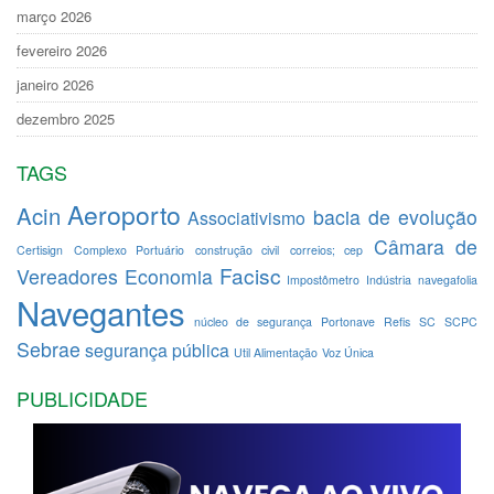
março 2026
fevereiro 2026
janeiro 2026
dezembro 2025
TAGS
Aeroporto
Acin
bacia de evolução
Associativismo
Câmara de
Certisign
Complexo Portuário
construção civil
correios; cep
Facisc
Vereadores
Economia
Impostômetro
Indústria
navegafolia
Navegantes
núcleo de segurança
Portonave
Refis
SC
SCPC
Sebrae
segurança pública
Util Alimentação
Voz Única
PUBLICIDADE