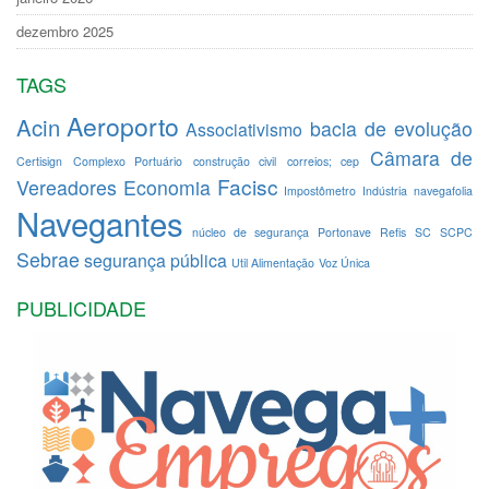
dezembro 2025
TAGS
Aeroporto
Acin
bacia de evolução
Associativismo
Câmara de
Certisign
Complexo Portuário
construção civil
correios; cep
Facisc
Vereadores
Economia
Impostômetro
Indústria
navegafolia
Navegantes
núcleo de segurança
Portonave
Refis
SC
SCPC
Sebrae
segurança pública
Util Alimentação
Voz Única
PUBLICIDADE