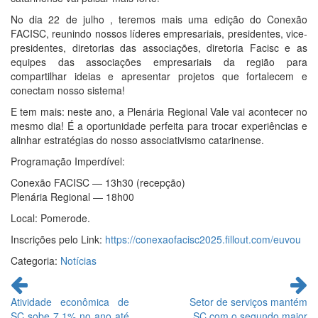
No dia 22 de julho , teremos mais uma edição do Conexão
FACISC, reunindo nossos líderes empresariais, presidentes, vice-
presidentes, diretorias das associações, diretoria Facisc e as
equipes das associações empresariais da região para
compartilhar ideias e apresentar projetos que fortalecem e
conectam nosso sistema!
E tem mais: neste ano, a Plenária Regional Vale vai acontecer no
mesmo dia! É a oportunidade perfeita para trocar experiências e
alinhar estratégias do nosso associativismo catarinense.
Programação Imperdível:
Conexão FACISC — 13h30 (recepção)
Plenária Regional — 18h00
Local: Pomerode.
Inscrições pelo Link:
https://conexaofacisc2025.fillout.com/euvou
Categoria:
Notícias
Continue
lendo
Atividade econômica de
Setor de serviços mantém
SC sobe 7,1% no ano até
SC com o segundo maior