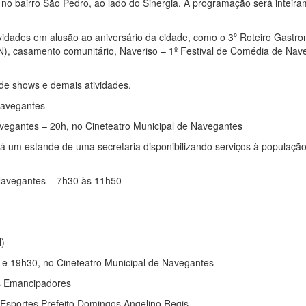
l, no bairro São Pedro, ao lado do Sinergia. A programação será inteir
ividades em alusão ao aniversário da cidade, como o 3º Roteiro Gastr
N), casamento comunitário, Naveriso – 1º Festival de Comédia de Nav
de shows e demais atividades.
Navegantes
vegantes – 20h, no Cineteatro Municipal de Navegantes
 um estande de uma secretaria disponibilizando serviços à populaçã
 Navegantes – 7h30 às 11h50
N)
 e 19h30, no Cineteatro Municipal de Navegantes
s Emancipadores
Esportes Prefeito Domingos Angelino Regis