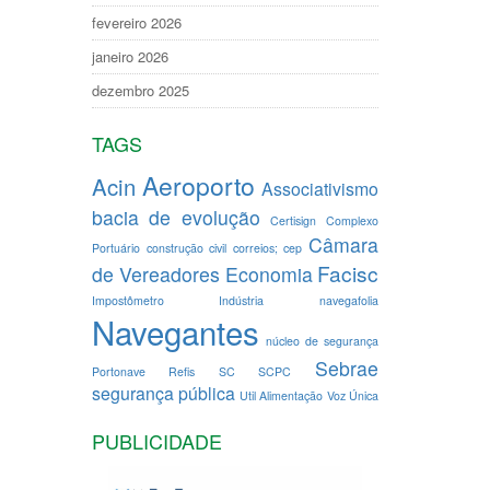
fevereiro 2026
janeiro 2026
dezembro 2025
TAGS
Aeroporto
Acin
Associativismo
bacia de evolução
Certisign
Complexo
Câmara
Portuário
construção civil
correios; cep
Facisc
de Vereadores
Economia
Impostômetro
Indústria
navegafolia
Navegantes
núcleo de segurança
Sebrae
Portonave
Refis
SC
SCPC
segurança pública
Util Alimentação
Voz Única
PUBLICIDADE