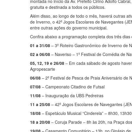
montada no início da Av. Prefeito Cirino Adolfo Cabra
gratuita e destinada a todos os públicos.
Além disso, ao longo de todo o mês, haverá outras at
de Inverno, o 42º Jogos Escolares de Navegantes (JE
entre outras ações do governo municipal.
Confira abaixo a programação completa dos três dias 
01 a 31/08
– 3º Roteiro Gastronômico de Inverno de 
02 a 06/08
– Naveriso – 1º Festival de Comédia de Na
05, 12, 19 e 26/08
– Em cada sábado de agosto haverá
Agropescarte
06/08
– 2º Festival de Pesca de Praia Aniversário de
07/08
– Campeonato Citadino de Futsal
11/08
– Inauguração da UBS Pedreiras
11 a 25/08
– 42º Jogos Escolares de Navegantes (JE
18/08
– Espetáculo Musical “Cinderela” – 8h30, 13h30
18 a 20/08
– Coruja Parade – 8h às 20h, na Praça do
19/08
– Casamento Comunitário – 13h, no Ginásio de 