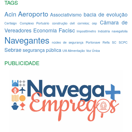
TAGS
Aeroporto
Acin
bacia de evolução
Associativismo
Câmara de
Certisign
Complexo Portuário
construção civil
correios; cep
Facisc
Vereadores
Economia
Impostômetro
Indústria
navegafolia
Navegantes
núcleo de segurança
Portonave
Refis
SC
SCPC
Sebrae
segurança pública
Util Alimentação
Voz Única
PUBLICIDADE