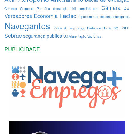
Câmara de
Certisign
Complexo Portuário
construção civil
correios; cep
Facisc
Vereadores
Economia
Impostômetro
Indústria
navegafolia
Navegantes
núcleo de segurança
Portonave
Refis
SC
SCPC
Sebrae
segurança pública
Util Alimentação
Voz Única
PUBLICIDADE