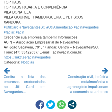
TOP HAUS
TOP HAUS PADARIA E CONVENIÊNCIA
VILA DONATELA
VILLA GOURMET HAMBURGUERIA E PETISCOS
XANDOKA.
#UtilCard
#NavegantesSC
#UtilAlimentação
#acinavegantes
#facisc
#acin
Credencie sua empresa também! Informações:
ACIN – Associação Empresarial de Navegantes
Av. João Sacavem, 791, 1º andar, Centro – Navegantes/SC.
Fone: (47) 33422037/ E-mail: (acin@acin.com.br).
https://linktr.ee/acinavegantes
Categoria:
Notícias
Continue
lendo
Confira a lista das
Construção civil, indústria
empresas credenciadas
metalmecânica e
ao Util Card em
agronegócio impulsionam
Navegantes…
a economia catarinense