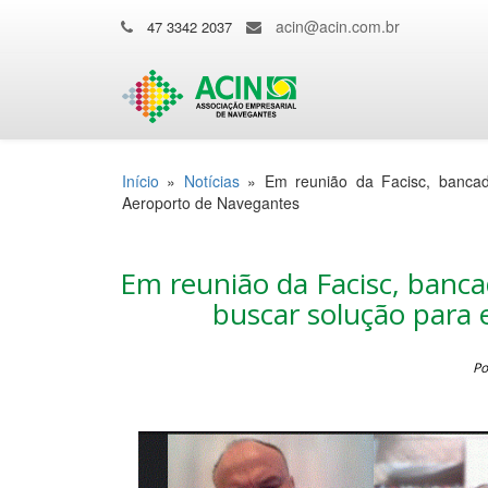
acin@acin.com.br
47 3342 2037
Início
»
Notícias
»
Em reunião da Facisc, bancad
Aeroporto de Navegantes
Em reunião da Facisc, banca
buscar solução para 
Po