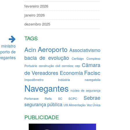
fevereiro 2026
janeiro 2026
dezembro 2025
TAGS
ministro
Aeroporto
Acin
Associativismo
oporto de
bacia de evolução
vegantes
Certisign
Complexo
Câmara
Portuário
construção civil
correios; cep
Facisc
de Vereadores
Economia
Impostômetro
Indústria
navegafolia
Navegantes
núcleo de segurança
Sebrae
Portonave
Refis
SC
SCPC
segurança pública
Util Alimentação
Voz Única
PUBLICIDADE