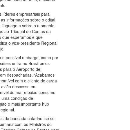
nto.
e líderes empresariais para
 as informações sobre o edital
ma linguagem sobre o momento
s ao Tribunal de Contas da
lo que esperamos e que
lica o vice-presidente Regional
jo.
ra o possível embargo, como por
aíses entra no Brasil pelos
s para o Aeroporto de
serem despachadas. “Acabamos
patível com o cliente de carga
 avião descesse em
nível do mar e baixo consumo
s uma condição de
gião o mais importante hub
regional.
tes da bancada catarinense se
semana com os Ministros do