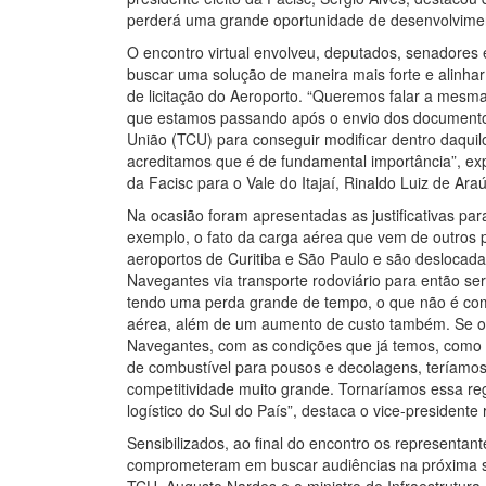
perderá uma grande oportunidade de desenvolvime
O encontro virtual envolveu, deputados, senadores 
buscar uma solução de maneira mais forte e alinhar
de licitação do Aeroporto. “Queremos falar a mes
que estamos passando após o envio dos documento
União (TCU) para conseguir modificar dentro daqui
acreditamos que é de fundamental importância”, exp
da Facisc para o Vale do Itajaí, Rinaldo Luiz de Araú
Na ocasião foram apresentadas as justificativas pa
exemplo, o fato da carga aérea que vem de outros p
aeroportos de Curitiba e São Paulo e são deslocada
Navegantes via transporte rodoviário para então 
tendo uma perda grande de tempo, o que não é com
aérea, além de um aumento de custo também. Se o
Navegantes, com as condições que já temos, como 
de combustível para pousos e decolagens, teríamo
competitividade muito grande. Tornaríamos essa re
logístico do Sul do País”, destaca o vice-presidente 
Sensibilizados, ao final do encontro os representan
comprometeram em buscar audiências na próxima 