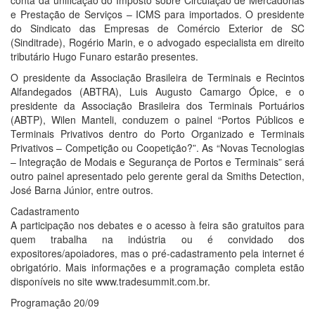
conta da unificação do Imposto sobre Circulação de Mercadorias
e Prestação de Serviços – ICMS para importados. O presidente
do Sindicato das Empresas de Comércio Exterior de SC
(Sinditrade), Rogério Marin, e o advogado especialista em direito
tributário Hugo Funaro estarão presentes.
O presidente da Associação Brasileira de Terminais e Recintos
Alfandegados (ABTRA), Luis Augusto Camargo Ópice, e o
presidente da Associação Brasileira dos Terminais Portuários
(ABTP), Wilen Manteli, conduzem o painel “Portos Públicos e
Terminais Privativos dentro do Porto Organizado e Terminais
Privativos – Competição ou Coopetição?”. As “Novas Tecnologias
– Integração de Modais e Segurança de Portos e Terminais” será
outro painel apresentado pelo gerente geral da Smiths Detection,
José Barna Júnior, entre outros.
Cadastramento
A participação nos debates e o acesso à feira são gratuitos para
quem trabalha na indústria ou é convidado dos
expositores/apoiadores, mas o pré-cadastramento pela internet é
obrigatório. Mais informações e a programação completa estão
disponíveis no site www.tradesummit.com.br.
Programação 20/09