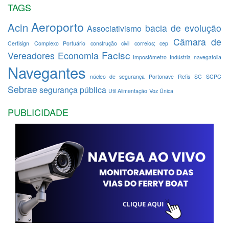
TAGS
Aeroporto
Acin
bacia de evolução
Associativismo
Câmara de
Certisign
Complexo Portuário
construção civil
correios; cep
Facisc
Vereadores
Economia
Impostômetro
Indústria
navegafolia
Navegantes
núcleo de segurança
Portonave
Refis
SC
SCPC
Sebrae
segurança pública
Util Alimentação
Voz Única
PUBLICIDADE