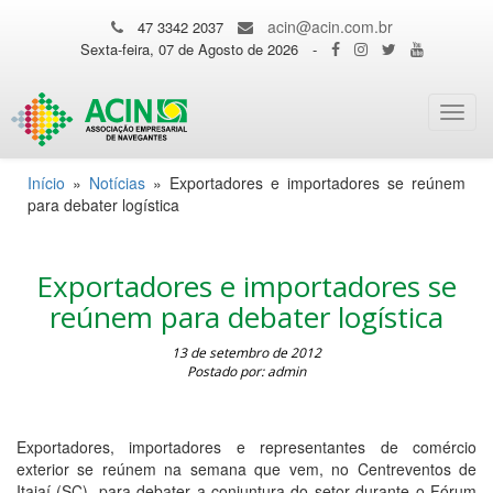
acin@acin.com.br
47 3342 2037
Sexta-feira, 07 de Agosto de 2026
-
Toggl
navig
Início
»
Notícias
»
Exportadores e importadores se reúnem
para debater logística
Exportadores e importadores se
reúnem para debater logística
13 de setembro de 2012
Postado por: admin
Exportadores, importadores e representantes de comércio
exterior se reúnem na semana que vem, no Centreventos de
Itajaí (SC), para debater a conjuntura do setor durante o Fórum