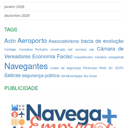
janeiro 2026
dezembro 2025
TAGS
Aeroporto
Acin
bacia de evolução
Associativismo
Câmara de
Certisign
Complexo Portuário
construção civil
correios; cep
Facisc
Vereadores
Economia
Impostômetro
Indústria
navegafolia
Navegantes
núcleo de segurança
Portonave
Refis
SC
SCPC
Sebrae
segurança pública
Util Alimentação
Voz Única
PUBLICIDADE