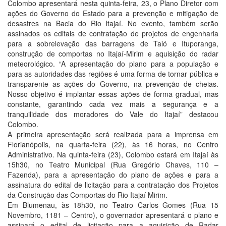
Colombo apresentará nesta quinta-feira, 23, o Plano Diretor com
ações do Governo do Estado para a prevenção e mitigação de
desastres na Bacia do Rio Itajaí. No evento, também serão
assinados os editais de contratação de projetos de engenharia
para a sobrelevação das barragens de Taió e Ituporanga,
construção de comportas no Itajaí-Mirim e aquisição do radar
meteorológico. “A apresentação do plano para a população e
para as autoridades das regiões é uma forma de tornar pública e
transparente as ações do Governo, na prevenção de cheias.
Nosso objetivo é implantar essas ações de forma gradual, mas
constante, garantindo cada vez mais a segurança e a
tranquilidade dos moradores do Vale do Itajaí” destacou
Colombo.
A primeira apresentação será realizada para a imprensa em
Florianópolis, na quarta-feira (22), às 16 horas, no Centro
Administrativo. Na quinta-feira (23), Colombo estará em Itajaí às
15h30, no Teatro Municipal (Rua Gregório Chaves, 110 –
Fazenda), para a apresentação do plano de ações e para a
assinatura do edital de licitação para a contratação dos Projetos
da Construção das Comportas do Rio Itajaí Mirim.
Em Blumenau, às 18h30, no Teatro Carlos Gomes (Rua 15
Novembro, 1181 – Centro), o governador apresentará o plano e
assinará o edital de licitação para a aquisição de Radar