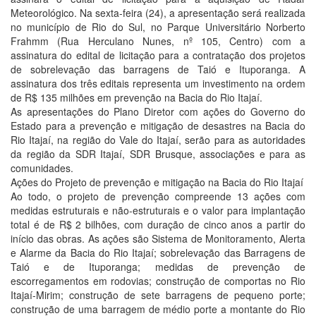
Meteorológico. Na sexta-feira (24), a apresentação será realizada
no município de Rio do Sul, no Parque Universitário Norberto
Frahmm (Rua Herculano Nunes, nº 105, Centro) com a
assinatura do edital de licitação para a contratação dos projetos
de sobrelevação das barragens de Taió e Ituporanga. A
assinatura dos três editais representa um investimento na ordem
de R$ 135 milhões em prevenção na Bacia do Rio Itajaí.
As apresentações do Plano Diretor com ações do Governo do
Estado para a prevenção e mitigação de desastres na Bacia do
Rio Itajaí, na região do Vale do Itajaí, serão para as autoridades
da região da SDR Itajaí, SDR Brusque, associações e para as
comunidades.
Ações do Projeto de prevenção e mitigação na Bacia do Rio Itajaí
Ao todo, o projeto de prevenção compreende 13 ações com
medidas estruturais e não-estruturais e o valor para implantação
total é de R$ 2 bilhões, com duração de cinco anos a partir do
início das obras. As ações são Sistema de Monitoramento, Alerta
e Alarme da Bacia do Rio Itajaí; sobrelevação das Barragens de
Taió e de Ituporanga; medidas de prevenção de
escorregamentos em rodovias; construção de comportas no Rio
Itajaí-Mirim; construção de sete barragens de pequeno porte;
construção de uma barragem de médio porte a montante do Rio