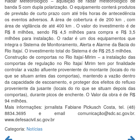
Radar Meteorológico – aquisição de radar meteorológico de
banda S com dupla polarização. O equipamento conterá produtos
de previsão de curto prazo com até três horas de antecedência
os eventos adversos. A área de cobertura é de 200 km , com
área de vigilância de até 400 km . O valor do investimento é de
R$ 8 milhões, sendo R$ 4,5 milhões para compra e R$ 3,5
milhões para instalação. O radar é um dos equipamentos que
integra o Sistema de Monitoramento, Alerta e Alarme da Bacia do
Rio Itajaí. O investimento total do Sistema é de R$ 25,5 milhões.
Construção de comportas no Rio Itajaí-Mirim – a instalação das
comportas de regulação no Rio Itajaí Mirim tem por finalidade
controlar a vazão afluente proveniente do montante (locais do rio
que se situam antes das comportas), mantendo a vazão dentro
da capacidade de escoamento, e proteger dos efeitos do refluxo
proveniente da jusante (locais do rio que se situam depois das
comportas), durante picos de enchente. O Valor da obra é de R$
94 milhões.
Mais informações: jornalista Fabiane Pickusch Costa, tel. (48)
8834.3695 e email comunicação@sdc.sc.gov.br.
www.defesacivil.sc.gov.br
Categoria:
Notícias
Continue