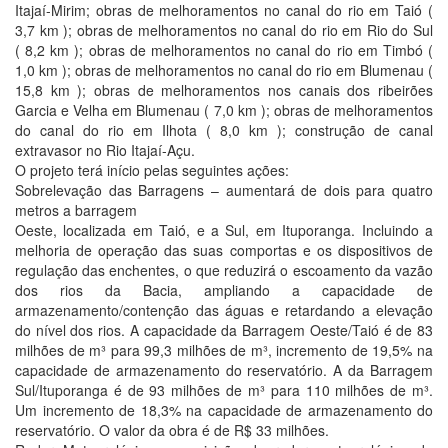
Itajaí-Mirim; obras de melhoramentos no canal do rio em Taió (
3,7 km ); obras de melhoramentos no canal do rio em Rio do Sul
( 8,2 km ); obras de melhoramentos no canal do rio em Timbó (
1,0 km ); obras de melhoramentos no canal do rio em Blumenau (
15,8 km ); obras de melhoramentos nos canais dos ribeirões
Garcia e Velha em Blumenau ( 7,0 km ); obras de melhoramentos
do canal do rio em Ilhota ( 8,0 km ); construção de canal
extravasor no Rio Itajaí-Açu.
O projeto terá início pelas seguintes ações:
Sobrelevação das Barragens – aumentará de dois para quatro
metros a barragem
Oeste, localizada em Taió, e a Sul, em Ituporanga. Incluindo a
melhoria de operação das suas comportas e os dispositivos de
regulação das enchentes, o que reduzirá o escoamento da vazão
dos rios da Bacia, ampliando a capacidade de
armazenamento/contenção das águas e retardando a elevação
do nível dos rios. A capacidade da Barragem Oeste/Taió é de 83
milhões de m³ para 99,3 milhões de m³, incremento de 19,5% na
capacidade de armazenamento do reservatório. A da Barragem
Sul/Ituporanga é de 93 milhões de m³ para 110 milhões de m³.
Um incremento de 18,3% na capacidade de armazenamento do
reservatório. O valor da obra é de R$ 33 milhões.