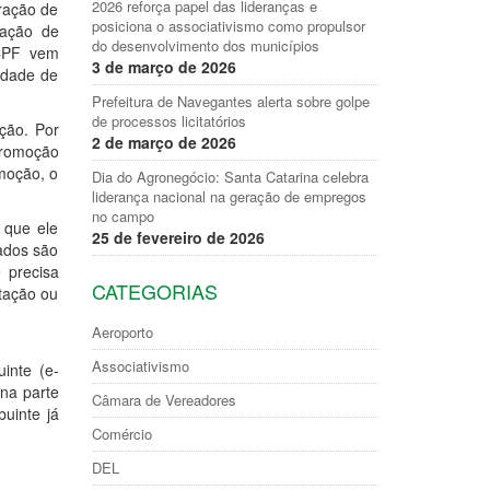
2026 reforça papel das lideranças e
aração de
posiciona o associativismo como propulsor
zação de
do desenvolvimento dos municípios
-CPF vem
3 de março de 2026
idade de
Prefeitura de Navegantes alerta sobre golpe
de processos licitatórios
ção. Por
2 de março de 2026
 promoção
omoção, o
Dia do Agronegócio: Santa Catarina celebra
liderança nacional na geração de empregos
no campo
 que ele
25 de fevereiro de 2026
ados são
 precisa
CATEGORIAS
itação ou
Aeroporto
Associativismo
inte (e-
 na parte
Câmara de Vereadores
buinte já
Comércio
DEL