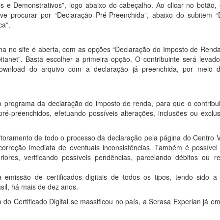
 e Demonstrativos”, logo abaixo do cabeçalho. Ao clicar no botão, 
eve procurar por “Declaração Pré-Preenchida”, abaixo do subitem 
ca”.
ina no site é aberta, com as opções “Declaração do Imposto de Rend
anet”. Basta escolher a primeira opção. O contribuinte será levado
download do arquivo com a declaração já preenchida, por meio 
o programa da declaração do imposto de renda, para que o contribui
ré-preenchidos, efetuando possíveis alterações, inclusões ou exclu
oramento de todo o processo da declaração pela página do Centro Vi
rreção imediata de eventuais inconsistências. Também é possível ut
iores, verificando possíveis pendências, parcelando débitos ou ret
emissão de certificados digitais de todos os tipos, tendo sido a 
asil, há mais de dez anos.
o Certificado Digital se massificou no país, a Serasa Experian já em