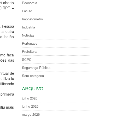
é aberto
Economia
“DIRPF –
Facisc
Impostômetro
a Pessoa
Indústria
 a outra
Notícias
do botão
Portonave
Prefeitura
nte faça
SCPC
sões das
Segurança Pública
rtual de
Sem categoria
iliza-lo
ificando
ARQUIVO
primeira
julho 2026
junho 2026
itiu mais
março 2026