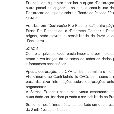
Em seguida, é preciso escolher a opção “Declarações
outro painel de opções – no qual o contribuinte d
Declaração do Imposto sobre a Renda da Pessoa Físi
eCAC 3
Ao clicar em “Declaração Pré-Preenchida”, outra pág
Física Pré-Preenchida” e “Programa Gerador e Receit
página, onde haverá a possibilidade de fazer o 
“Recuperar”.
eCAC 5
Com o arquivo baixado, basta importa-lo por meio d
então a verificação da correção de todos os dados p
informações necessárias.
Após a declaração, o e-CPF também permitirá o monit
Atendimento ao Contribuinte (e-CAC), bem como a co
para visualizar informações sobre declarações anter
pagamentos.
A Serasa Experian conta com vasta experiência na 
autoridade certificadora privada a ser habilitada no Br
Somente nos últimos três anos, período em que o uso d
de 2 milhões de unidades.