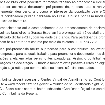
lhões de brasileiros poderiam ter menos trabalho ao preencher a Decl
 para ter acesso à declaração pré-preenchida, apenas para a reali
rentemente, deu certo: a procura e interesse da população pelo e
 certificadora privada habilitada no Brasil, a busca por essa modal
ício de fevereiro.
 preenchimento até o acompanhamento do processamento da declara
ibuintes brasileiros, a Serasa Experian irá prorrogar até 15 de abril a
ficado digital e-CPF, com validade de 3 anos. Para participar da pr
l.com.br ou entrar em contato por meio do telefone 0800 773 7728.
 pré-preenchida facilita o processo para o contribuinte, ao evitar
 empresas para as quais trabalha para preencher o documento – os d
mações a ela enviadas pelas fontes pagadoras. Assim, o contribuinte
ormações na declaração. O modelo também evita possíveis erros de dig
ção seja retida por contradições ou inconsistências nos dados.
ribuinte deverá acessar o Centro Virtual de Atendimento ao Contribu
te – www.receita.fazenda.gov.br – munido de seu certificado digital e,
 Basta clicar sobre o botão indicando “Certificado Digital”: o contri
o Contribuinte da Receita.