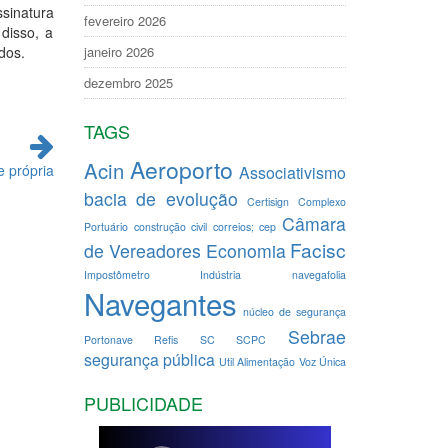
ssinatura
fevereiro 2026
disso, a
dos.
janeiro 2026
dezembro 2025
TAGS
Aeroporto
Acin
e própria
Associativismo
bacia de evolução
Certisign
Complexo
Câmara
Portuário
construção civil
correios; cep
Facisc
de Vereadores
Economia
Impostômetro
Indústria
navegafolia
Navegantes
núcleo de segurança
Sebrae
Portonave
Refis
SC
SCPC
segurança pública
Util Alimentação
Voz Única
PUBLICIDADE