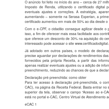
O anúncio foi feito no início do ano – cerca de 27 mi
Imposto de Renda, utilizando o certificado digital
eventuais ajustes e correções. A estratégia, apa
aumentando – somente na Serasa Experian, a primeira
certificado aumentou em mais de 50% ao dia desde o in
Com o e-CPF, o cidadão consegue agilizar desde o
isso, a fim de oferecer mais essa facilidade aos contr
que oferece um desconto de 30% na aquisição do certi
interessado pode acessar o site www.certificadodigita
Já adotado em outros países, o modelo de declaração
precise aguardar por declarações de rendimentos das
fornecidos pela própria Receita, a partir das infor
apenas realizar eventuais ajustes ou a adição de inf
preenchimento, reduzindo as chances de que a declara
Declaração pré-preenchida: como obter
Para ter acesso à declaração pré-preenchida, o cont
CAC), na página da Receita Federal. Basta entrar no si
superior da tela, observar o campo “Acesso ao e-CAC”.
está no portal e-CAC, Centro Virtual de Atendimento a
eCAC 1