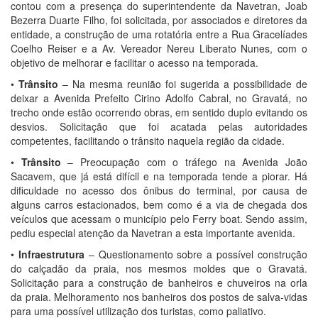
contou com a presença do superintendente da Navetran, Joab
Bezerra Duarte Filho, foi solicitada, por associados e diretores da
entidade, a construção de uma rotatória entre a Rua Gracelíades
Coelho Reiser e a Av. Vereador Nereu Liberato Nunes, com o
objetivo de melhorar e facilitar o acesso na temporada.
•
Trânsito
– Na mesma reunião foi sugerida a possibilidade de
deixar a Avenida Prefeito Cirino Adolfo Cabral, no Gravatá, no
trecho onde estão ocorrendo obras, em sentido duplo evitando os
desvios. Solicitação que foi acatada pelas autoridades
competentes, facilitando o trânsito naquela região da cidade.
•
Trânsito
– Preocupação com o tráfego na Avenida João
Sacavem, que já está difícil e na temporada tende a piorar. Há
dificuldade no acesso dos ônibus do terminal, por causa de
alguns carros estacionados, bem como é a via de chegada dos
veículos que acessam o município pelo Ferry boat. Sendo assim,
pediu especial atenção da Navetran a esta importante avenida.
•
Infraestrutura
– Questionamento sobre a possível construção
do calçadão da praia, nos mesmos moldes que o Gravatá.
Solicitação para a construção de banheiros e chuveiros na orla
da praia. Melhoramento nos banheiros dos postos de salva-vidas
para uma possível utilização dos turistas, como paliativo.