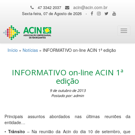
acin@acin.com.br
47 3342 2037
Sexta-feira, 07 de Agosto de 2026
-
Toggl
navig
Início
»
Notícias
»
INFORMATIVO on-line ACIN 1ª edição
INFORMATIVO on-line ACIN 1ª
edição
9 de outubro de 2013
Postado por: admin
Principais assuntos abordados nas últimas reuniões da
entidade…
•
Trânsito
– Na reunião da Acin do dia 10 de setembro, que