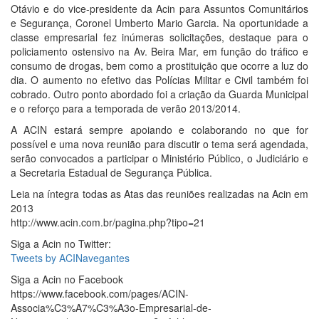
Otávio e do vice-presidente da Acin para Assuntos Comunitários
e Segurança, Coronel Umberto Mario Garcia. Na oportunidade a
classe empresarial fez inúmeras solicitações, destaque para o
policiamento ostensivo na Av. Beira Mar, em função do tráfico e
consumo de drogas, bem como a prostituição que ocorre a luz do
dia. O aumento no efetivo das Polícias Militar e Civil também foi
cobrado. Outro ponto abordado foi a criação da Guarda Municipal
e o reforço para a temporada de verão 2013/2014.
A ACIN estará sempre apoiando e colaborando no que for
possível e uma nova reunião para discutir o tema será agendada,
serão convocados a participar o Ministério Público, o Judiciário e
a Secretaria Estadual de Segurança Pública.
Leia na íntegra todas as Atas das reuniões realizadas na Acin em
2013
http://www.acin.com.br/pagina.php?tipo=21
Siga a Acin no Twitter:
Tweets by ACINavegantes
Siga a Acin no Facebook
https://www.facebook.com/pages/ACIN-
Associa%C3%A7%C3%A3o-Empresarial-de-