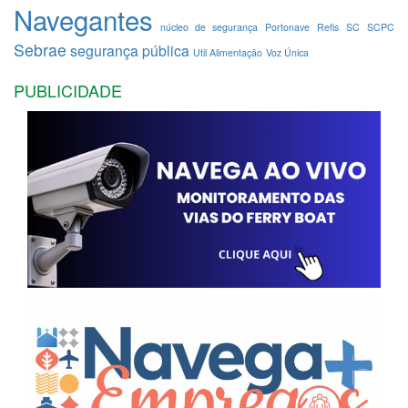
Navegantes
núcleo de segurança
Portonave
Refis
SC
SCPC
Sebrae
segurança pública
Util Alimentação
Voz Única
PUBLICIDADE