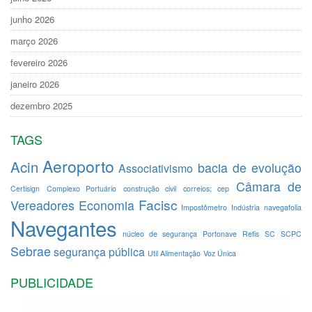
junho 2026
março 2026
fevereiro 2026
janeiro 2026
dezembro 2025
TAGS
Aeroporto
Acin
bacia de evolução
Associativismo
Câmara de
Certisign
Complexo Portuário
construção civil
correios; cep
Facisc
Vereadores
Economia
Impostômetro
Indústria
navegafolia
Navegantes
núcleo de segurança
Portonave
Refis
SC
SCPC
Sebrae
segurança pública
Util Alimentação
Voz Única
PUBLICIDADE