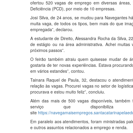
ofertou 520 vagas de emprego em diversas áreas, 
Deficiência (PCD), por meio de 10 empresas.
Josi Silva, de 24 anos, se mudou para Navegantes h
muita vaga, de todos os tipos, bem mais do que imagi
empregada”, declarou.
A estudante de Direito, Alessandra Rocha da Silva, 
de estágio ou na área administrativa. Achei muita
próximos passos”.
O feirão também atraiu quem quisesse mudar de ár
gostaria de ter novas experiências. Estava procurando
em vários estandes”, contou.
Tainara Raquel de Paula, 32, destacou o atendiment
relação às vagas. Procurei vagas no setor de logístic
procurava e estou muito feliz”, concluiu.
Além das mais de 500 vagas disponíveis, também 
serviço que disponibiliz
site
https://navegamaisempregos.santacatarinapelaed
Em paralelo aos atendimentos, foram ministradas pale
e outros assuntos relacionados a emprego e renda.