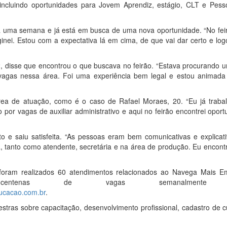
incluindo oportunidades para Jovem Aprendiz, estágio, CLT e Pes
á uma semana e já está em busca de uma nova oportunidade. “No feir
nei. Estou com a expectativa lá em cima, de que vai dar certo e log
22, disse que encontrou o que buscava no feirão. “Estava procurando
s vagas nessa área. Foi uma experiência bem legal e estou animada
ea de atuação, como é o caso de Rafael Moraes, 20. “Eu já traba
 por vagas de auxiliar administrativo e aqui no feirão encontrei opor
o e saiu satisfeita. “As pessoas eram bem comunicativas e explicat
a, tanto como atendente, secretária e na área de produção. Eu encont
foram realizados 60 atendimentos relacionados ao Navega Mais E
a centenas de vagas semanalmente 
ucacao.com.br
.
stras sobre capacitação, desenvolvimento profissional, cadastro de c