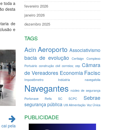
e toda a
fevereiro 2026
ção desta
janeiro 2026
taria de
dezembro 2025
clusão e
TAGS
Aeroporto
Acin
Associativismo
bacia de evolução
Certisign
Complexo
Câmara
Portuário
construção civil
correios; cep
Facisc
de Vereadores
Economia
Impostômetro
Indústria
navegafolia
Navegantes
núcleo de segurança
Sebrae
Portonave
Refis
SC
SCPC
segurança pública
Util Alimentação
Voz Única
PUBLICIDADE
cai pela