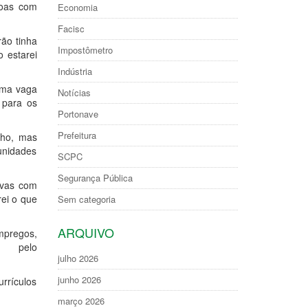
soas com
Economia
Facisc
ão tinha
Impostômetro
o estarei
Indústria
 uma vaga
Notícias
 para os
Portonave
Prefeitura
lho, mas
tunidades
SCPC
Segurança Pública
ivas com
rei o que
Sem categoria
ARQUIVO
mpregos,
pelo
julho 2026
junho 2026
urrículos
março 2026