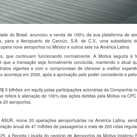
idade do Brasil, anunciou a venda de 100% da sua plataforma de aer
es, para a Aeropuerto de Cancún, S.A. de C.V., uma subsidiária 
e opera nove aeroportos no México e outros sete na América Latina.
s, que continuam funcionando normalmente. A Motiva seguirá à f
té que a transação seja formalmente concluída, mantendo o atual q
tratos vigentes e com o compromisso de oferecer a melhor experiê
so aconteça em 2026, após a aprovação pelo poder concedente e pelo
 R$ 5 bilhões em equity pelas participações acionárias da Companhia n
, se refere à alienação de 100% das ações detidas pela Motiva na CPC
s 20 aeroportos.
à ASUR, reúne 20 operações aeroportuárias na América Latina, sen
ntação anual de 47 milhões de passageiros e mais de 200 rotas regula
25, a Receita Líquida do negócio de Aeroportos da Motiva totalizou 