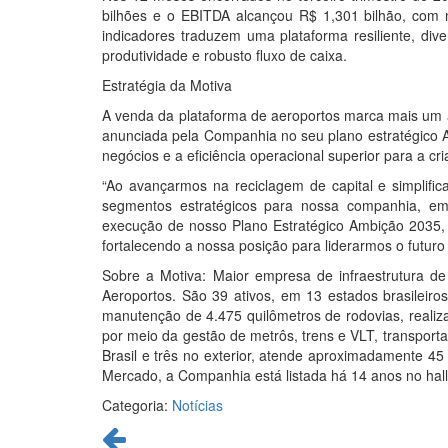
bilhões e o EBITDA alcançou R$ 1,301 bilhão, com
indicadores traduzem uma plataforma resiliente, dive
produtividade e robusto fluxo de caixa.
Estratégia da Motiva
A venda da plataforma de aeroportos marca mais um av
anunciada pela Companhia no seu plano estratégico Am
negócios e a eficiência operacional superior para a cri
“Ao avançarmos na reciclagem de capital e simplifi
segmentos estratégicos para nossa companhia, em e
execução de nosso Plano Estratégico Ambição 2035, v
fortalecendo a nossa posição para liderarmos o futuro
Sobre a Motiva: Maior empresa de infraestrutura de 
Aeroportos. São 39 ativos, em 13 estados brasileir
manutenção de 4.475 quilômetros de rodovias, realiza
por meio da gestão de metrôs, trens e VLT, transpor
Brasil e três no exterior, atende aproximadamente 45
Mercado, a Companhia está listada há 14 anos no hall
Categoria:
Notícias
Continue