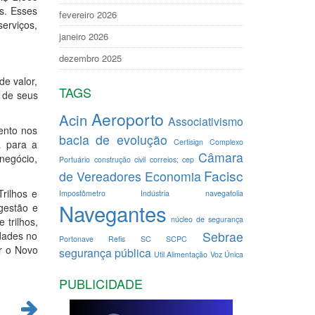
s. Esses
fevereiro 2026
serviços,
janeiro 2026
dezembro 2025
de valor,
TAGS
o de seus
Aeroporto
Acin
Associativismo
ento nos
bacia de evolução
Certisign
Complexo
a para a
Câmara
 negócio,
Portuário
construção civil
correios; cep
Facisc
de Vereadores
Economia
rilhos e
Impostômetro
Indústria
navegafolia
Navegantes
gestão e
núcleo de segurança
 trilhos,
Sebrae
dades no
Portonave
Refis
SC
SCPC
ar o Novo
segurança pública
Util Alimentação
Voz Única
PUBLICIDADE