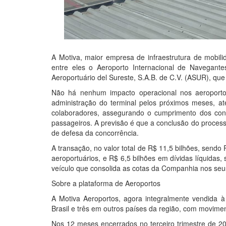
A Motiva, maior empresa de infraestrutura de mobil
entre eles o Aeroporto Internacional de Navegant
Aeroportuário del Sureste, S.A.B. de C.V. (ASUR), qu
Não há nenhum impacto operacional nos aeroporto
administração do terminal pelos próximos meses, a
colaboradores, assegurando o cumprimento dos con
passageiros. A previsão é que a conclusão do proces
de defesa da concorrência.
A transação, no valor total de R$ 11,5 bilhões, sendo
aeroportuários, e R$ 6,5 bilhões em dívidas líquidas
veículo que consolida as cotas da Companhia nos seu
Sobre a plataforma de Aeroportos
A Motiva Aeroportos, agora integralmente vendida 
Brasil e três em outros países da região, com movime
Nos 12 meses encerrados no terceiro trimestre de 20