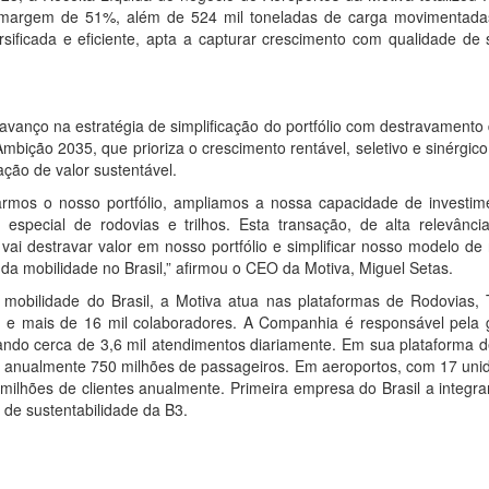
 margem de 51%, além de 524 mil toneladas de carga movimentada
rsificada e eficiente, apta a capturar crescimento com qualidade de 
anço na estratégia de simplificação do portfólio com destravamento 
bição 2035, que prioriza o crescimento rentável, seletivo e sinérgic
ação de valor sustentável.
carmos o nosso portfólio, ampliamos a nossa capacidade de investim
special de rodovias e trilhos. Esta transação, de alta relevânci
ai destravar valor em nosso portfólio e simplificar nosso modelo de
 da mobilidade no Brasil,” afirmou o CEO da Motiva, Miguel Setas.
mobilidade do Brasil, a Motiva atua nas plataformas de Rodovias, T
os e mais de 16 mil colaboradores. A Companhia é responsável pela 
ndo cerca de 3,6 mil atendimentos diariamente. Em sua plataforma de
ta anualmente 750 milhões de passageiros. Em aeroportos, com 17 uni
 milhões de clientes anualmente. Primeira empresa do Brasil a integr
 de sustentabilidade da B3.