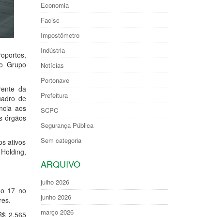
Economia
Facisc
Impostômetro
Indústria
oportos,
do Grupo
Notícias
Portonave
rente da
Prefeitura
uadro de
ncia aos
SCPC
s órgãos
Segurança Pública
Sem categoria
os ativos
 Holding,
ARQUIVO
julho 2026
do 17 no
junho 2026
res.
março 2026
R$ 2,565