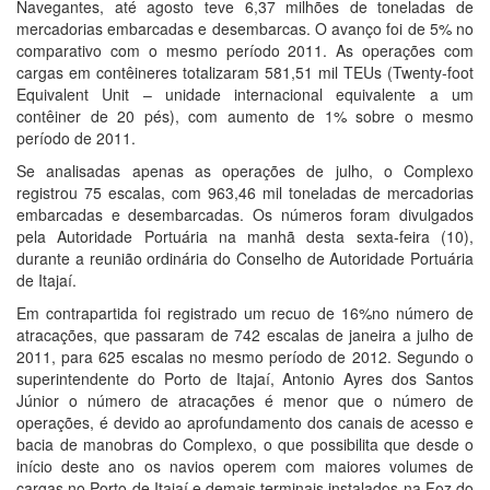
Navegantes, até agosto teve 6,37 milhões de toneladas de
mercadorias embarcadas e desembarcas. O avanço foi de 5% no
comparativo com o mesmo período 2011. As operações com
cargas em contêineres totalizaram 581,51 mil TEUs (Twenty-foot
Equivalent Unit – unidade internacional equivalente a um
contêiner de 20 pés), com aumento de 1% sobre o mesmo
período de 2011.
Se analisadas apenas as operações de julho, o Complexo
registrou 75 escalas, com 963,46 mil toneladas de mercadorias
embarcadas e desembarcadas. Os números foram divulgados
pela Autoridade Portuária na manhã desta sexta-feira (10),
durante a reunião ordinária do Conselho de Autoridade Portuária
de Itajaí.
Em contrapartida foi registrado um recuo de 16%no número de
atracações, que passaram de 742 escalas de janeira a julho de
2011, para 625 escalas no mesmo período de 2012. Segundo o
superintendente do Porto de Itajaí, Antonio Ayres dos Santos
Júnior o número de atracações é menor que o número de
operações, é devido ao aprofundamento dos canais de acesso e
bacia de manobras do Complexo, o que possibilita que desde o
início deste ano os navios operem com maiores volumes de
cargas no Porto de Itajaí e demais terminais instalados na Foz do