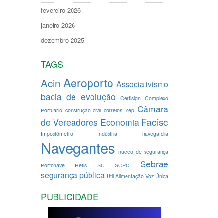
fevereiro 2026
janeiro 2026
dezembro 2025
TAGS
Aeroporto
Acin
Associativismo
bacia de evolução
Certisign
Complexo
Câmara
Portuário
construção civil
correios; cep
Facisc
de Vereadores
Economia
Impostômetro
Indústria
navegafolia
Navegantes
núcleo de segurança
Sebrae
Portonave
Refis
SC
SCPC
segurança pública
Util Alimentação
Voz Única
PUBLICIDADE