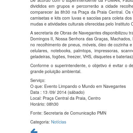
De acordo com o superintendente da FUMAN, Paulo 
divididos em grupos e percorrerão a cidade recolhen
comparecer às 8h30 na Praça da Praia Central. Os
camisetas e kits com luvas e sacolas para coleta do
mudas e atividades culturais oferecidas pelo Instituto 
A secretaria de Obras de Navegantes disponibilizou t
Domingos II, Nossa Senhora das Graças, Machados, Po
no recolhimento de pneus, móveis, óleo de cozinha e 
celulares, notebooks, palmtops, impressoras, scanne
geladeiras, fogões, freezer, VHS, disquetes e baterias)
Conforme o superintendente, o objetivo é evitar o de
grande poluição ambiental.
Serviço:
O que: Evento Limpando o Mundo em Navegantes
Data : 13 /09/ 2014 (sábado)
Local: Praça Central da Praia, Centro
Horário: 08h30
Fonte: Secretaria de Comunicação PMN
Categoria:
Notícias
Continue