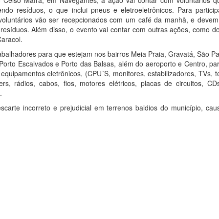
Celso Mafra, em Navegantes, a ação vai contar com voluntários q
do resíduos, o que inclui pneus e eletroeletrônicos. Para particip
 voluntários vão ser recepcionados com um café da manhã, e devem
s resíduos. Além disso, o evento vai contar com outras ações, como 
Caracol.
rabalhadores para que estejam nos bairros Meia Praia, Gravatá, São P
rto Escalvados e Porto das Balsas, além do aeroporto e Centro, par
equipamentos eletrônicos, (CPU´S, monitores, estabilizadores, TVs, t
rs, rádios, cabos, fios, motores elétricos, placas de circuitos, CD
.
scarte incorreto e prejudicial em terrenos baldios do município, ca