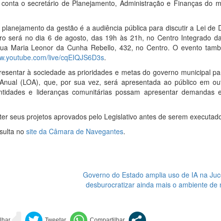
”, conta o secretário de Planejamento, Administração e Finanças do m
anejamento da gestão é a audiência pública para discutir a Lei de D
o será no dia 6 de agosto, das 19h às 21h, no Centro Integrado da
a Rua Maria Leonor da Cunha Rebello, 432, no Centro. O evento tam
ww.youtube.com/live/cqEIQJS6D3s
.
presentar à sociedade as prioridades e metas do governo municipal p
 Anual (LOA), que, por sua vez, será apresentada ao público em ou
tidades e lideranças comunitárias possam apresentar demandas e
r seus projetos aprovados pelo Legislativo antes de serem executad
sulta no
site da Câmara de Navegantes
.
Governo do Estado amplia uso de IA na Juc
desburocratizar ainda mais o ambiente de 