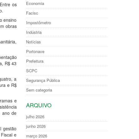
Economia
Entre os
o.
Facisc
o ensino
Impostômetro
om obras
Indústria
nitária,
Notícias
Portonave
mentação
Prefeitura
a, R$ 43
SCPC
uatro, a
Segurança Pública
tura e R$
Sem categoria
gramas e
ARQUIVO
istência
do ano de
julho 2026
junho 2026
l gestão
 Fiscal e
março 2026