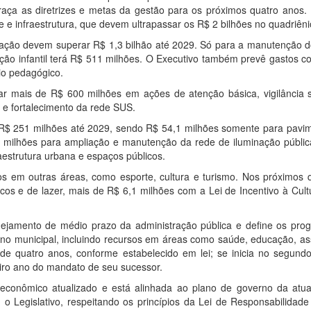
raça as diretrizes e metas da gestão para os próximos quatro anos. 
e infraestrutura, que devem ultrapassar os R$ 2 bilhões no quadriêni
ação devem superar R$ 1,3 bilhão até 2029. Só para a manutenção d
ção infantil terá R$ 511 milhões. O Executivo também prevê gastos c
io pedagógico.
r mais de R$ 600 milhões em ações de atenção básica, vigilância sa
e fortalecimento da rede SUS.
e R$ 251 milhões até 2029, sendo R$ 54,1 milhões somente para pavi
3 milhões para ampliação e manutenção da rede de iluminação públic
estrutura urbana e espaços públicos.
 em outras áreas, como esporte, cultura e turismo. Nos próximos q
icos e de lazer, mais de R$ 6,1 milhões com a Lei de Incentivo à Cul
nejamento de médio prazo da administração pública e define os pro
no municipal, incluindo recursos em áreas como saúde, educação, ass
 é de quatro anos, conforme estabelecido em lei; se inicia no segun
meiro ano do mandato de seu sucessor.
oeconômico atualizado e está alinhada ao plano de governo da atua
o Legislativo, respeitando os princípios da Lei de Responsabilidade