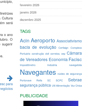
unicípio,
fevereiro 2026
janeiro 2026
iretrizes
 Cultura
dezembro 2025
bém será
TAGS
ara o ano
Aeroporto
tubro. O
Acin
Associativismo
 sugerir
bacia de evolução
Certisign
Complexo
Câmara
Portuário
construção civil
correios; cep
os.
Facisc
de Vereadores
Economia
Impostômetro
Indústria
navegafolia
Navegantes
núcleo de segurança
Sebrae
Portonave
Refis
SC
SCPC
esc para
segurança pública
Util Alimentação
Voz Única
negócios
PUBLICIDADE