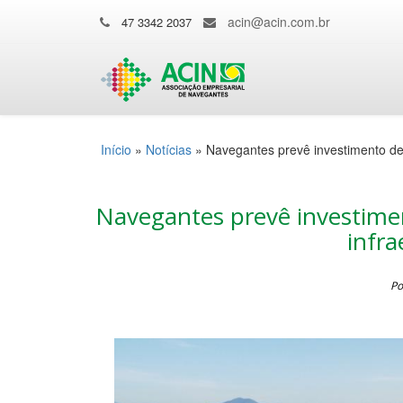
acin@acin.com.br
47 3342 2037
Início
»
Notícias
»
Navegantes prevê investimento de
Navegantes prevê investime
infra
Po