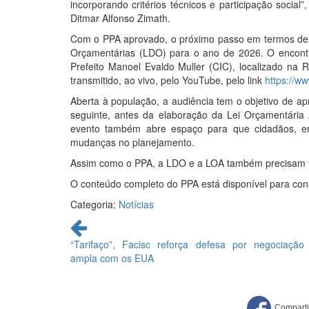
incorporando critérios técnicos e participação social
Ditmar Alfonso Zimath.
Com o PPA aprovado, o próximo passo em termos de pl
Orçamentárias (LDO) para o ano de 2026. O encontr
Prefeito Manoel Evaldo Muller (CIC), localizado n
transmitido, ao vivo, pelo YouTube, pelo link
https://w
Aberta à população, a audiência tem o objetivo de a
seguinte, antes da elaboração da Lei Orçamentária
evento também abre espaço para que cidadãos, en
mudanças no planejamento.
Assim como o PPA, a LDO e a LOA também precisam te
O conteúdo completo do PPA está disponível para con
Categoria:
Notícias
Continue
lendo
“Tarifaço”, Facisc reforça defesa por negociação
ampla com os EUA