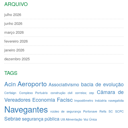
ARQUIVO
julho 2026
junho 2026
março 2026
fevereiro 2026
janeiro 2026
dezembro 2025
TAGS
Aeroporto
Acin
bacia de evolução
Associativismo
Câmara de
Certisign
Complexo Portuário
construção civil
correios; cep
Facisc
Vereadores
Economia
Impostômetro
Indústria
navegafolia
Navegantes
núcleo de segurança
Portonave
Refis
SC
SCPC
Sebrae
segurança pública
Util Alimentação
Voz Única