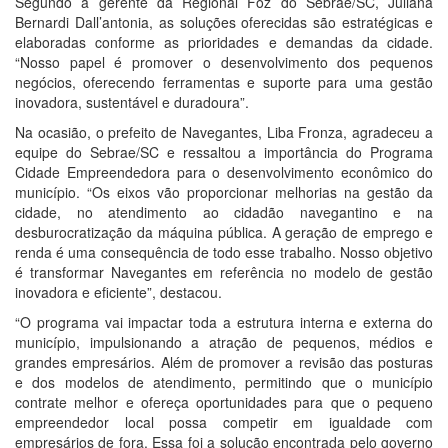
Segundo a gerente da Regional Foz do Sebrae/SC, Juliana
Bernardi Dall’antonia, as soluções oferecidas são estratégicas e
elaboradas conforme as prioridades e demandas da cidade.
“Nosso papel é promover o desenvolvimento dos pequenos
negócios, oferecendo ferramentas e suporte para uma gestão
inovadora, sustentável e duradoura”.
Na ocasião, o prefeito de Navegantes, Liba Fronza, agradeceu a
equipe do Sebrae/SC e ressaltou a importância do Programa
Cidade Empreendedora para o desenvolvimento econômico do
município. “Os eixos vão proporcionar melhorias na gestão da
cidade, no atendimento ao cidadão navegantino e na
desburocratização da máquina pública. A geração de emprego e
renda é uma consequência de todo esse trabalho. Nosso objetivo
é transformar Navegantes em referência no modelo de gestão
inovadora e eficiente”, destacou.
“O programa vai impactar toda a estrutura interna e externa do
município, impulsionando a atração de pequenos, médios e
grandes empresários. Além de promover a revisão das posturas
e dos modelos de atendimento, permitindo que o município
contrate melhor e ofereça oportunidades para que o pequeno
empreendedor local possa competir em igualdade com
empresários de fora. Essa foi a solução encontrada pelo governo