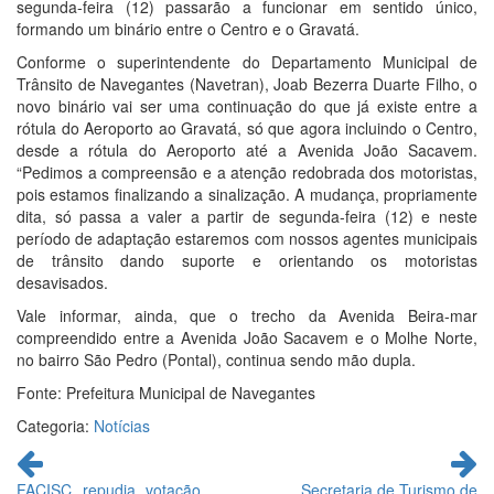
segunda-feira (12) passarão a funcionar em sentido único,
formando um binário entre o Centro e o Gravatá.
Conforme o superintendente do Departamento Municipal de
Trânsito de Navegantes (Navetran), Joab Bezerra Duarte Filho, o
novo binário vai ser uma continuação do que já existe entre a
rótula do Aeroporto ao Gravatá, só que agora incluindo o Centro,
desde a rótula do Aeroporto até a Avenida João Sacavem.
“Pedimos a compreensão e a atenção redobrada dos motoristas,
pois estamos finalizando a sinalização. A mudança, propriamente
dita, só passa a valer a partir de segunda-feira (12) e neste
período de adaptação estaremos com nossos agentes municipais
de trânsito dando suporte e orientando os motoristas
desavisados.
Vale informar, ainda, que o trecho da Avenida Beira-mar
compreendido entre a Avenida João Sacavem e o Molhe Norte,
no bairro São Pedro (Pontal), continua sendo mão dupla.
Fonte: Prefeitura Municipal de Navegantes
Categoria:
Notícias
Continue
lendo
FACISC repudia votação
Secretaria de Turismo de