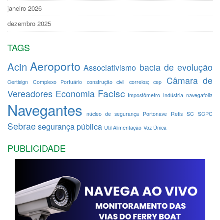
janeiro 2026
dezembro 2025
TAGS
Aeroporto
Acin
bacia de evolução
Associativismo
Câmara de
Certisign
Complexo Portuário
construção civil
correios; cep
Facisc
Vereadores
Economia
Impostômetro
Indústria
navegafolia
Navegantes
núcleo de segurança
Portonave
Refis
SC
SCPC
Sebrae
segurança pública
Util Alimentação
Voz Única
PUBLICIDADE