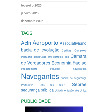
fevereiro 2026
janeiro 2026
dezembro 2025
TAGS
Aeroporto
Acin
Associativismo
bacia de evolução
Certisign
Complexo
Câmara
Portuário
construção civil
correios; cep
Facisc
de Vereadores
Economia
Impostômetro
Indústria
navegafolia
Navegantes
núcleo de segurança
Sebrae
Portonave
Refis
SC
SCPC
segurança pública
Util Alimentação
Voz Única
PUBLICIDADE