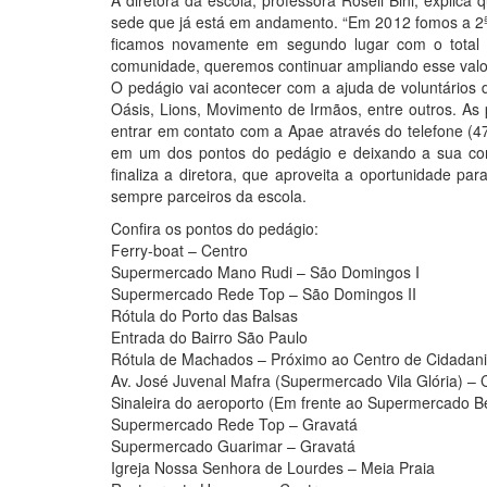
A diretora da escola, professora Roseli Bini, explica
sede que já está em andamento. “Em 2012 fomos a 2ª
ficamos novamente em segundo lugar com o total
comunidade, queremos continuar ampliando esse valor”
O pedágio vai acontecer com a ajuda de voluntários
Oásis, Lions, Movimento de Irmãos, entre outros. As
entrar em contato com a Apae através do telefone (
em um dos pontos do pedágio e deixando a sua contr
finaliza a diretora, que aproveita a oportunidade pa
sempre parceiros da escola.
Confira os pontos do pedágio:
Ferry-boat – Centro
Supermercado Mano Rudi – São Domingos I
Supermercado Rede Top – São Domingos II
Rótula do Porto das Balsas
Entrada do Bairro São Paulo
Rótula de Machados – Próximo ao Centro de Cidadan
Av. José Juvenal Mafra (Supermercado Vila Glória) – 
Sinaleira do aeroporto (Em frente ao Supermercado 
Supermercado Rede Top – Gravatá
Supermercado Guarimar – Gravatá
Igreja Nossa Senhora de Lourdes – Meia Praia