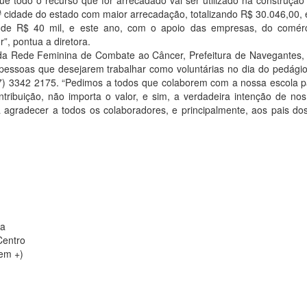
 que todo o recurso que for arrecadado vai ser utilizado na construçã
 cidade do estado com maior arrecadação, totalizando R$ 30.046,00,
 de R$ 40 mil, e este ano, com o apoio das empresas, do comér
, pontua a diretora.
 da Rede Feminina de Combate ao Câncer, Prefeitura de Navegantes, 
 pessoas que desejarem trabalhar como voluntárias no dia do pedági
47) 3342 2175. “Pedimos a todos que colaborem com a nossa escola 
ibuição, não importa o valor, e sim, a verdadeira intenção de nos 
ra agradecer a todos os colaboradores, e principalmente, aos pais do
ia
Centro
Bem +)