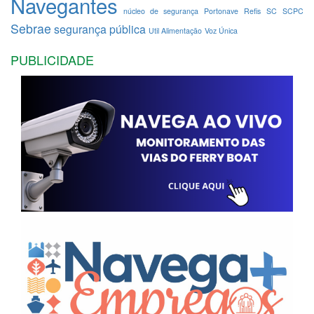
Navegantes
núcleo de segurança
Portonave
Refis
SC
SCPC
Sebrae
segurança pública
Util Alimentação
Voz Única
PUBLICIDADE