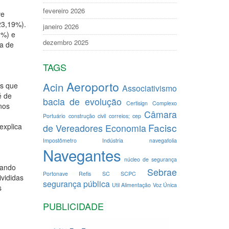
fevereiro 2026
ve
23,19%).
janeiro 2026
1%) e
dezembro 2025
da de
TAGS
Aeroporto
Acin
es que
Associativismo
é de
bacia de evolução
Certisign
Complexo
nos
Câmara
Portuário
construção civil
correios; cep
Facisc
explica
de Vereadores
Economia
Impostômetro
Indústria
navegafolia
Navegantes
núcleo de segurança
nando
Sebrae
Portonave
Refis
SC
SCPC
ivididas
segurança pública
Util Alimentação
Voz Única
s
PUBLICIDADE