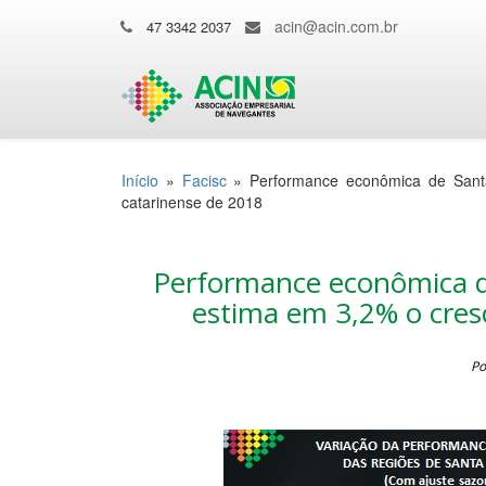
acin@acin.com.br
47 3342 2037
Início
»
Facisc
»
Performance econômica de Sant
catarinense de 2018
Performance econômica d
estima em 3,2% o cres
Po