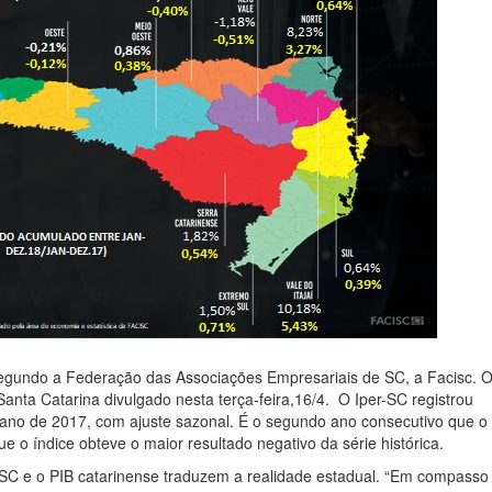
egundo a Federação das Associações Empresariais de SC, a Facisc. 
nta Catarina divulgado nesta terça-feira,16/4. O Iper-SC registrou
no de 2017, com ajuste sazonal. É o segundo ano consecutivo que o 
e o índice obteve o maior resultado negativo da série histórica.
r-SC e o PIB catarinense traduzem a realidade estadual. “Em compasso