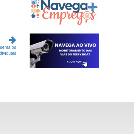
senta os
ividuais