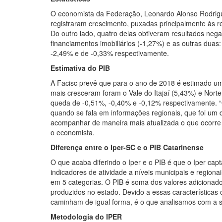
O economista da Federação, Leonardo Alonso Rodrigue
registraram crescimento, puxadas principalmente às r
Do outro lado, quatro delas obtiveram resultados nega
financiamentos imobiliários (-1,27%) e as outras duas
-2,49% e de -0,33% respectivamente.
Estimativa do PIB
A Facisc prevê que para o ano de 2018 é estimado um
mais cresceram foram o Vale do Itajaí (5,43%) e Norte 
queda de -0,51%, -0,40% e -0,12% respectivamente. 
quando se fala em informações regionais, que foi um
acompanhar de maneira mais atualizada o que ocorre 
o economista.
Diferença entre o Iper-SC e o PIB Catarinense
O que acaba diferindo o Iper e o PIB é que o Iper c
indicadores de atividade a níveis municipais e regiona
em 5 categorias. O PIB é soma dos valores adicionad
produzidos no estado. Devido a essas características 
caminham de igual forma, é o que analisamos com a sé
Metodologia do IPER