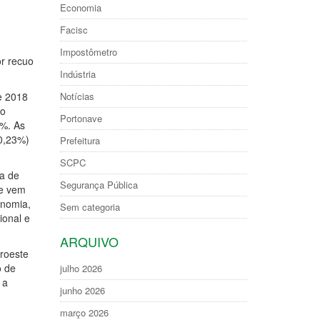
Economia
Facisc
Impostômetro
or recuo
Indústria
e 2018
Notícias
no
Portonave
5%. As
-0,23%)
Prefeitura
SCPC
ta de
Segurança Pública
ue vem
onomia,
Sem categoria
ional e
ARQUIVO
roeste
o de
julho 2026
 a
junho 2026
março 2026