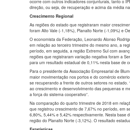
ocorre com outros indicadores conjunturais, tanto o
direção, ou seja, de recuperação e acima da média na
Crescimento Regional
As regiões do estado que registraram maior cresciment
foram Alto Vale (-1,18%), Planalto Norte (-1,09%) e O
O economista da Federação, Leonardo Alonso Rodrigu
em relação ao terceiro trimestre do mesmo ano, a reg
período, em seguida, a região Extremo Sul com avan
regiões que registraram variação negativa foram a Serr
para um resultado estadual de 0,11% nesta base de 
Para o presidente da Associação Empresarial de Blume
maior movimentação nos portos e do comércio exterior
se recuperando a frente de outros setores no estado.
ao crescimento e desenvolvimento das pequenas e méd
a força do sistema cooperativo”.
Na comparação do quarto trimestre de 2018 em relaçã
que registrou crescimento de 7,67% no período, em se
6,80%, 5,44% e 5,42% respectivamente. Nesta base d
região do Planalto Norte (-3,12%). O resultado estadua
Estatísticas