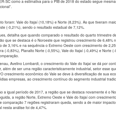
 IPER-SC como a estimativa para o PIB de 2018 do estado segue mesma
cional”.
o foram: Vale do Itajaí (10,18%) e Norte (8,23%). As que tiveram mai
este (-0,21%), sendo o resultado estadual de 7,12%.
es, detalha que quando comparado o resultado do quarto trimestre d
ião que se destaca é o Noroeste que registrou crescimento de 6,48% 
ço de 3,16% e na sequência o Extremo Oeste com crescimento de 2,2
a (-0,83%), Planalto Norte (-0,55%), Vale do Itajaí (-0,49%) e Norte (
comparação.
nau, Avelino Lombardi, o crescimento do Vale do Itajaí se dá por con
, além de ser uma região caracteristicamente industrial, setor esse q
 “O crescimento econômico do Vale se deve à diversificação de sua ec
ias empresas, ao crescimento contínuo do segmento industrial tradic
o a igual período de 2017, a região que se destaca novamente é o No
guida, a região Norte, Extremo Oeste e Vale do Itajaí com cresciment
e comparação 7 regiões registraram queda, sendo a de maior impacto
l nesta análise foi de 4,47%.