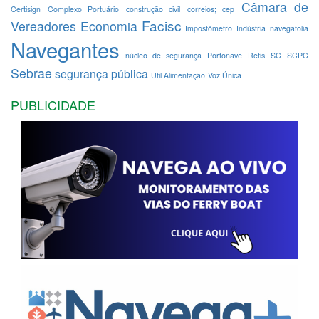
Câmara de
Certisign
Complexo Portuário
construção civil
correios; cep
Facisc
Vereadores
Economia
Impostômetro
Indústria
navegafolia
Navegantes
núcleo de segurança
Portonave
Refis
SC
SCPC
Sebrae
segurança pública
Util Alimentação
Voz Única
PUBLICIDADE