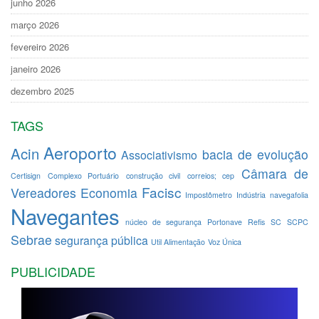
junho 2026
março 2026
fevereiro 2026
janeiro 2026
dezembro 2025
TAGS
Aeroporto
Acin
bacia de evolução
Associativismo
Câmara de
Certisign
Complexo Portuário
construção civil
correios; cep
Facisc
Vereadores
Economia
Impostômetro
Indústria
navegafolia
Navegantes
núcleo de segurança
Portonave
Refis
SC
SCPC
Sebrae
segurança pública
Util Alimentação
Voz Única
PUBLICIDADE