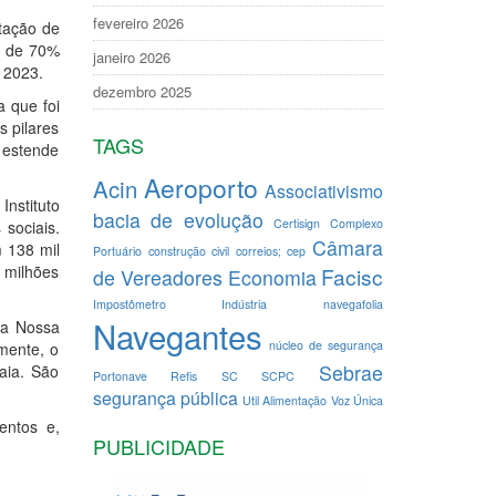
fevereiro 2026
atação de
ca de 70%
janeiro 2026
 2023.
dezembro 2025
 que foi
s pilares
TAGS
e estende
Aeroporto
Acin
Associativismo
nstituto
bacia de evolução
Certisign
Complexo
 sociais.
Câmara
m 138 mil
Portuário
construção civil
correios; cep
 milhões
Facisc
de Vereadores
Economia
Impostômetro
Indústria
navegafolia
Navegantes
ta Nossa
núcleo de segurança
mente, o
Sebrae
aia. São
Portonave
Refis
SC
SCPC
segurança pública
Util Alimentação
Voz Única
entos e,
PUBLICIDADE