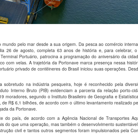
 mundo pelo mar desde a sua origem. Da pesca ao comércio internac
 26 de agosto, completa 63 anos de história e, para celebrar, o I
o Terminal Portuário, patrocina a programação do aniversário da cid
tico com velas. A trajetória da Portonave marca presença nessa histó
rtuário privado de contêineres do Brasil iniciou suas operações. Des
 sobretudo na indústria pesqueira, hoje é reconhecido pela divers
duto Interno Bruto (PIB) evidenciam a parceria da relação porto-ci
9 moradores, segundo o Instituto Brasileiro de Geografia e Estatístic
 de R$ 6,1 bilhões, de acordo com o último levantamento realizado p
gada da Portonave.
ente do país, de acordo com a Agência Nacional de Transportes Aqu
is do que uma operação, mas também o desenvolvimento sustentável
onstrução civil e tantos outros segmentos foram impulsionados pela C