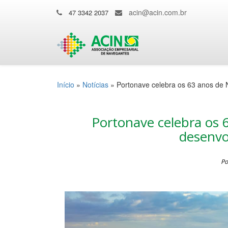
acin@acin.com.br
47 3342 2037
Início
»
Notícias
»
Portonave celebra os 63 anos de 
Portonave celebra os
desenvo
Po