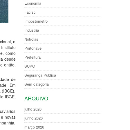
Economia
Facisc
Impostômetro
Indústria
Notícias
ional, o
nstituto
Portonave
ade, como
Prefeitura
ria desde
de então,
SCPC
Segurança Pública
idade de
Sem categoria
dade. Em
a (IBGE).
elo IBGE,
ARQUIVO
julho 2026
aviários
 e novas
junho 2026
ompanhia,
março 2026