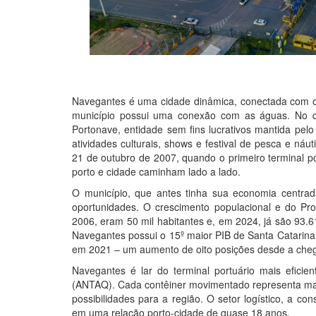
Navegantes é uma cidade dinâmica, conectada com o
município possui uma conexão com as águas. No dia
Portonave, entidade sem fins lucrativos mantida pel
atividades culturais, shows e festival de pesca e náu
21 de outubro de 2007, quando o primeiro terminal po
porto e cidade caminham lado a lado.
O município, que antes tinha sua economia centrada
oportunidades. O crescimento populacional e do Pro
2006, eram 50 mil habitantes e, em 2024, já são 93.61
Navegantes possui o 15º maior PIB de Santa Catarina,
em 2021 – um aumento de oito posições desde a che
Navegantes é lar do terminal portuário mais efici
(ANTAQ). Cada contêiner movimentado representa ma
possibilidades para a região. O setor logístico, a c
em uma relação porto-cidade de quase 18 anos.