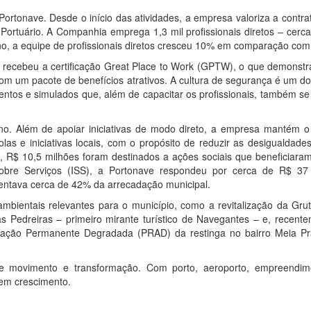
ortonave. Desde o início das atividades, a empresa valoriza a contr
 Portuário. A Companhia emprega 1,3 mil profissionais diretos – cer
 ano, a equipe de profissionais diretos cresceu 10% em comparação com
recebeu a certificação Great Place to Work (GPTW), o que demonstra
om um pacote de benefícios atrativos. A cultura de segurança é um do
entos e simulados que, além de capacitar os profissionais, também s
o. Além de apoiar iniciativas de modo direto, a empresa mantém o I
s e iniciativas locais, com o propósito de reduzir as desigualdades
al, R$ 10,5 milhões foram destinados a ações sociais que beneficiara
obre Serviços (ISS), a Portonave respondeu por cerca de R$ 37
sentava cerca de 42% da arrecadação municipal.
bientais relevantes para o município, como a revitalização da Gru
Pedreiras – primeiro mirante turístico de Navegantes – e, recente
vação Permanente Degradada (PRAD) da restinga no bairro Meia Pr
 movimento e transformação. Com porto, aeroporto, empreendim
 em crescimento.