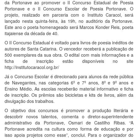
da Portonave ao promover o II Concurso Estadual de Poesia
Portonave e o II Concurso Escolar de Poesia Portonave. O
projeto, realizado em parceria com o Instituto Caracol, será
lançado nesta quinta-feira, às 19h, no auditório da Portonave.
Este ano o poeta homenageado será Marcos Konder Reis, poeta
itajaiense da década de 40.
O II Concurso Estadual é voltado para livros de poesia inéditos de
autores de Santa Catarina. O vencedor receberá a publicação de
500 exemplares da sua obra. O edital com mais informações e a
ficha de inscrição estão disponíveis no site
http://institutocaracol.org.br/
Já o Concurso Escolar é direcionado para alunos da rede pública
de Navegantes, nas categorias 6º e 7º anos, 8º e 9º anos e
Ensino Médio. As escolas receberão material informativo e ficha
de inscrição. Os prêmios são bicicletas e kits de livros, além da
divulgação dos trabalhos.
O objetivo dos concursos é promover a produção literária e
descobrir novos talentos, comenta o diretor-superintendente
administrativo da Portonave, Osmari de Castilho Ribas. “A
Portonave acredita na cultura como forma de educação e por
isso apoia projetos como esse”, conclui. Para o organizador do