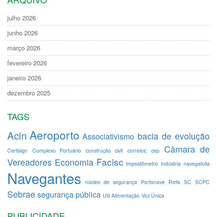
julho 2026
junho 2026
março 2026
fevereiro 2026
janeiro 2026
dezembro 2025
TAGS
Aeroporto
Acin
bacia de evolução
Associativismo
Câmara de
Certisign
Complexo Portuário
construção civil
correios; cep
Facisc
Vereadores
Economia
Impostômetro
Indústria
navegafolia
Navegantes
núcleo de segurança
Portonave
Refis
SC
SCPC
Sebrae
segurança pública
Util Alimentação
Voz Única
PUBLICIDADE