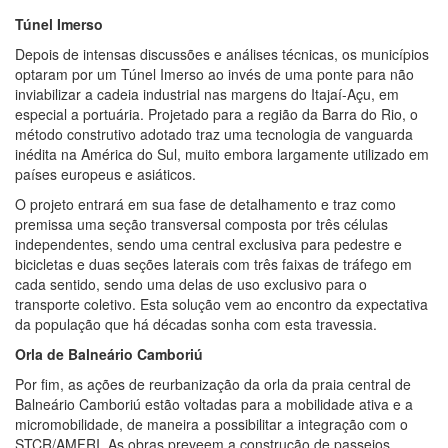
Túnel Imerso
Depois de intensas discussões e análises técnicas, os municípios
optaram por um Túnel Imerso ao invés de uma ponte para não
inviabilizar a cadeia industrial nas margens do Itajaí-Açu, em
especial a portuária. Projetado para a região da Barra do Rio, o
método construtivo adotado traz uma tecnologia de vanguarda
inédita na América do Sul, muito embora largamente utilizado em
países europeus e asiáticos.
O projeto entrará em sua fase de detalhamento e traz como
premissa uma seção transversal composta por três células
independentes, sendo uma central exclusiva para pedestre e
bicicletas e duas seções laterais com três faixas de tráfego em
cada sentido, sendo uma delas de uso exclusivo para o
transporte coletivo. Esta solução vem ao encontro da expectativa
da população que há décadas sonha com esta travessia.
Orla de Balneário Camboriú
Por fim, as ações de reurbanização da orla da praia central de
Balneário Camboriú estão voltadas para a mobilidade ativa e a
micromobilidade, de maneira a possibilitar a integração com o
STCR/AMFRI. As obras preveem a construção de passeios