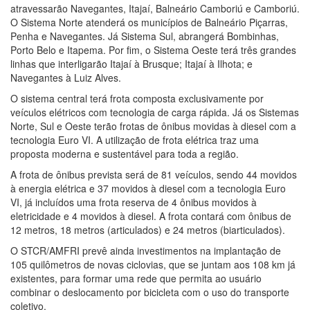
atravessarão Navegantes, Itajaí, Balneário Camboriú e Camboriú.
O Sistema Norte atenderá os municípios de Balneário Piçarras,
Penha e Navegantes. Já Sistema Sul, abrangerá Bombinhas,
Porto Belo e Itapema. Por fim, o Sistema Oeste terá três grandes
linhas que interligarão Itajaí à Brusque; Itajaí à Ilhota; e
Navegantes à Luiz Alves.
O sistema central terá frota composta exclusivamente por
veículos elétricos com tecnologia de carga rápida. Já os Sistemas
Norte, Sul e Oeste terão frotas de ônibus movidas à diesel com a
tecnologia Euro VI. A utilização de frota elétrica traz uma
proposta moderna e sustentável para toda a região.
A frota de ônibus prevista será de 81 veículos, sendo 44 movidos
à energia elétrica e 37 movidos à diesel com a tecnologia Euro
VI, já incluídos uma frota reserva de 4 ônibus movidos à
eletricidade e 4 movidos à diesel. A frota contará com ônibus de
12 metros, 18 metros (articulados) e 24 metros (biarticulados).
O STCR/AMFRI prevê ainda investimentos na implantação de
105 quilômetros de novas ciclovias, que se juntam aos 108 km já
existentes, para formar uma rede que permita ao usuário
combinar o deslocamento por bicicleta com o uso do transporte
coletivo.