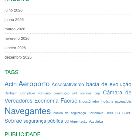
julho 2026
junho 2026
março 2026
fevereiro 2026
janeiro 2026
dezembro 2025
TAGS
Aeroporto
Acin
bacia de evolução
Associativismo
Câmara de
Certisign
Complexo Portuário
construção civil
correios; cep
Facisc
Vereadores
Economia
Impostômetro
Indústria
navegafolia
Navegantes
núcleo de segurança
Portonave
Refis
SC
SCPC
Sebrae
segurança pública
Util Alimentação
Voz Única
PUBLICIDADE