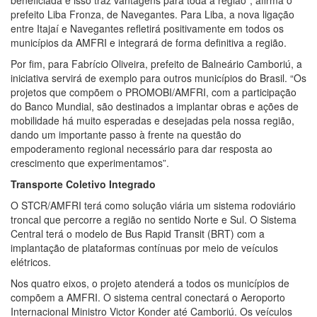
beneficiada e isso traz vantagens para toda a região”, afirma o
prefeito Liba Fronza, de Navegantes. Para Liba, a nova ligação
entre Itajaí e Navegantes refletirá positivamente em todos os
municípios da AMFRI e integrará de forma definitiva a região.
Por fim, para Fabrício Oliveira, prefeito de Balneário Camboriú, a
iniciativa servirá de exemplo para outros municípios do Brasil. “Os
projetos que compõem o PROMOBI/AMFRI, com a participação
do Banco Mundial, são destinados a implantar obras e ações de
mobilidade há muito esperadas e desejadas pela nossa região,
dando um importante passo à frente na questão do
empoderamento regional necessário para dar resposta ao
crescimento que experimentamos”.
Transporte Coletivo Integrado
O STCR/AMFRI terá como solução viária um sistema rodoviário
troncal que percorre a região no sentido Norte e Sul. O Sistema
Central terá o modelo de Bus Rapid Transit (BRT) com a
implantação de plataformas contínuas por meio de veículos
elétricos.
Nos quatro eixos, o projeto atenderá a todos os municípios de
compõem a AMFRI. O sistema central conectará o Aeroporto
Internacional Ministro Victor Konder até Camboriú. Os veículos