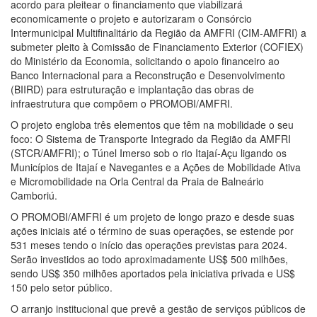
acordo para pleitear o financiamento que viabilizará
economicamente o projeto e autorizaram o Consórcio
Intermunicipal Multifinalitário da Região da AMFRI (CIM-AMFRI) a
submeter pleito à Comissão de Financiamento Exterior (COFIEX)
do Ministério da Economia, solicitando o apoio financeiro ao
Banco Internacional para a Reconstrução e Desenvolvimento
(BIIRD) para estruturação e implantação das obras de
infraestrutura que compõem o PROMOBI/AMFRI.
O projeto engloba três elementos que têm na mobilidade o seu
foco: O Sistema de Transporte Integrado da Região da AMFRI
(STCR/AMFRI); o Túnel Imerso sob o rio Itajaí-Açu ligando os
Municípios de Itajaí e Navegantes e a Ações de Mobilidade Ativa
e Micromobilidade na Orla Central da Praia de Balneário
Camboriú.
O PROMOBI/AMFRI é um projeto de longo prazo e desde suas
ações iniciais até o término de suas operações, se estende por
531 meses tendo o início das operações previstas para 2024.
Serão investidos ao todo aproximadamente US$ 500 milhões,
sendo US$ 350 milhões aportados pela iniciativa privada e US$
150 pelo setor público.
O arranjo institucional que prevê a gestão de serviços públicos de