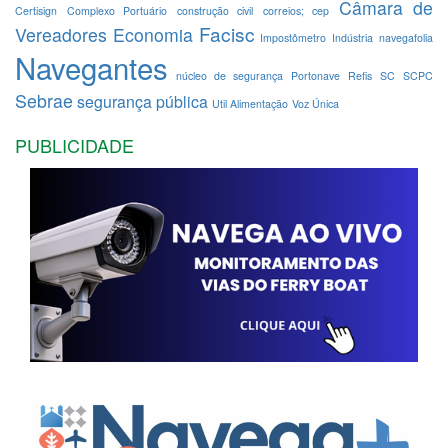
Câmara de
Certisign
Complexo Portuário
construção civil
correios; cep
Facisc
Vereadores
Economia
Impostômetro
Indústria
navegafolia
Navegantes
núcleo de segurança
Portonave
Refis
SC
SCPC
Sebrae
segurança pública
Util Alimentação
Voz Única
PUBLICIDADE