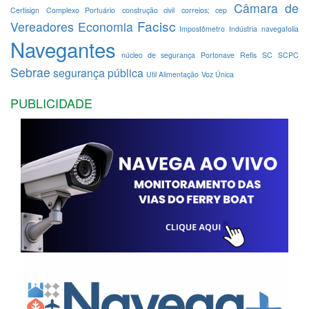
Câmara de
Certisign
Complexo Portuário
construção civil
correios; cep
Facisc
Vereadores
Economia
Impostômetro
Indústria
navegafolia
Navegantes
núcleo de segurança
Portonave
Refis
SC
SCPC
Sebrae
segurança pública
Util Alimentação
Voz Única
PUBLICIDADE