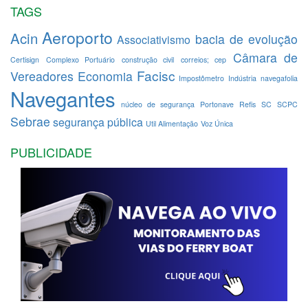
TAGS
Aeroporto
Acin
bacia de evolução
Associativismo
Câmara de
Certisign
Complexo Portuário
construção civil
correios; cep
Facisc
Vereadores
Economia
Impostômetro
Indústria
navegafolia
Navegantes
núcleo de segurança
Portonave
Refis
SC
SCPC
Sebrae
segurança pública
Util Alimentação
Voz Única
PUBLICIDADE